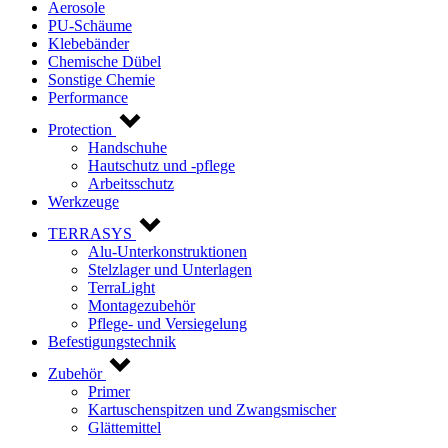
Aerosole
PU-Schäume
Klebebänder
Chemische Dübel
Sonstige Chemie
Performance
Protection
Handschuhe
Hautschutz und -pflege
Arbeitsschutz
Werkzeuge
TERRASYS
Alu-Unterkonstruktionen
Stelzlager und Unterlagen
TerraLight
Montagezubehör
Pflege- und Versiegelung
Befestigungstechnik
Zubehör
Primer
Kartuschenspitzen und Zwangsmischer
Glättemittel