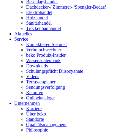
Beschlagshandel
Dachdecker-/ Zimmerer- /Spengler-Bedarf
Elektrohandel
Holzhandel
Sanitärhandel
Trockenbauhandel
Aktuelles
Service
Kontaktieren Sie uns!
Verbrauchsrechner
beko Produkt-Insider
Wissensdatenbank
Downloads
Schulungspflicht Diisocyanate
Videos
Terrassenplaner
Sendungsverfolgung
Retouren
Onlinekataloge
Unternehmen
Karriere
Über beko
Standorte
Qualitätsmanagement
Philosophie