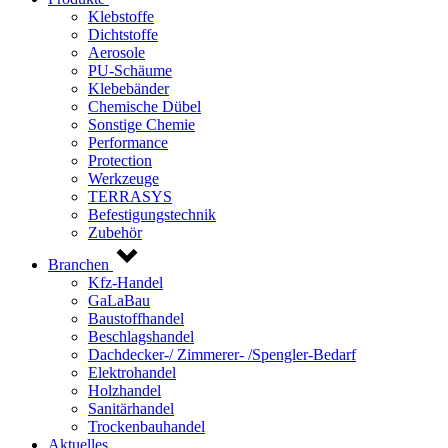
Klebstoffe
Dichtstoffe
Aerosole
PU-Schäume
Klebebänder
Chemische Dübel
Sonstige Chemie
Performance
Protection
Werkzeuge
TERRASYS
Befestigungstechnik
Zubehör
Branchen
Kfz-Handel
GaLaBau
Baustoffhandel
Beschlagshandel
Dachdecker-/ Zimmerer- /Spengler-Bedarf
Elektrohandel
Holzhandel
Sanitärhandel
Trockenbauhandel
Aktuelles