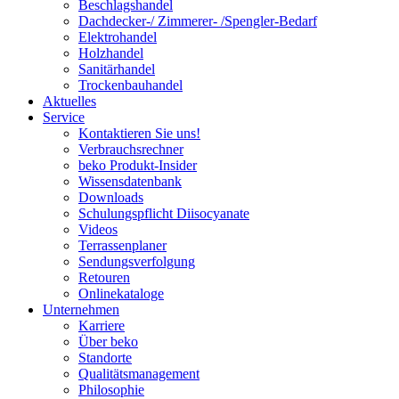
Beschlagshandel
Dachdecker-/ Zimmerer- /Spengler-Bedarf
Elektrohandel
Holzhandel
Sanitärhandel
Trockenbauhandel
Aktuelles
Service
Kontaktieren Sie uns!
Verbrauchsrechner
beko Produkt-Insider
Wissensdatenbank
Downloads
Schulungspflicht Diisocyanate
Videos
Terrassenplaner
Sendungsverfolgung
Retouren
Onlinekataloge
Unternehmen
Karriere
Über beko
Standorte
Qualitätsmanagement
Philosophie