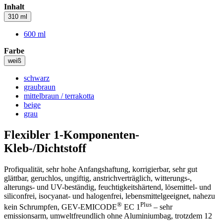
Inhalt
310 ml
600 ml
Farbe
weiß
schwarz
graubraun
mittelbraun / terrakotta
beige
grau
Flexibler 1-Komponenten-
Kleb-/Dichtstoff
Profiqualität, sehr hohe Anfangshaftung, korrigierbar, sehr gut
glättbar, geruchlos, ungiftig, anstrichverträglich, witterungs-,
alterungs- und UV-beständig, feuchtigkeitshärtend, lösemittel- und
siliconfrei, isocyanat- und halogenfrei, lebensmittelgeeignet, nahezu
®
Plus
kein Schrumpfen, GEV-EMICODE
EC 1
– sehr
emissionsarm, umweltfreundlich ohne Aluminiumbag, trotzdem 12