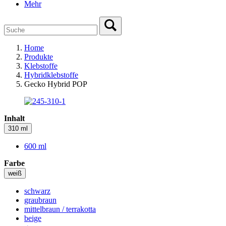
Mehr
Home
Produkte
Klebstoffe
Hybridklebstoffe
Gecko Hybrid POP
Inhalt
310 ml
600 ml
Farbe
weiß
schwarz
graubraun
mittelbraun / terrakotta
beige