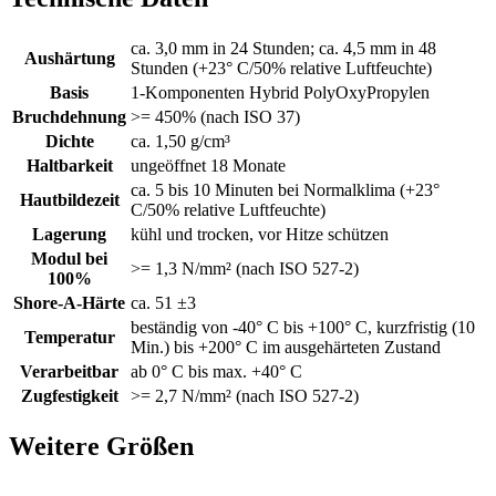
ca. 3,0 mm in 24 Stunden; ca. 4,5 mm in 48
Aushärtung
Stunden (+23° C/50% relative Luftfeuchte)
Basis
1-Komponenten Hybrid PolyOxyPropylen
Bruchdehnung
>= 450% (nach ISO 37)
Dichte
ca. 1,50 g/cm³
Haltbarkeit
ungeöffnet 18 Monate
ca. 5 bis 10 Minuten bei Normalklima (+23°
Hautbildezeit
C/50% relative Luftfeuchte)
Lagerung
kühl und trocken, vor Hitze schützen
Modul bei
>= 1,3 N/mm² (nach ISO 527-2)
100%
Shore-A-Härte
ca. 51 ±3
beständig von -40° C bis +100° C, kurzfristig (10
Temperatur
Min.) bis +200° C im ausgehärteten Zustand
Verarbeitbar
ab 0° C bis max. +40° C
Zugfestigkeit
>= 2,7 N/mm² (nach ISO 527-2)
Weitere Größen