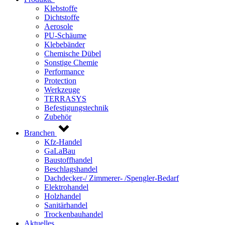
Klebstoffe
Dichtstoffe
Aerosole
PU-Schäume
Klebebänder
Chemische Dübel
Sonstige Chemie
Performance
Protection
Werkzeuge
TERRASYS
Befestigungstechnik
Zubehör
Branchen
Kfz-Handel
GaLaBau
Baustoffhandel
Beschlagshandel
Dachdecker-/ Zimmerer- /Spengler-Bedarf
Elektrohandel
Holzhandel
Sanitärhandel
Trockenbauhandel
Aktuelles