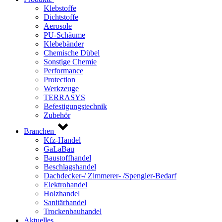
Klebstoffe
Dichtstoffe
Aerosole
PU-Schäume
Klebebänder
Chemische Dübel
Sonstige Chemie
Performance
Protection
Werkzeuge
TERRASYS
Befestigungstechnik
Zubehör
Branchen
Kfz-Handel
GaLaBau
Baustoffhandel
Beschlagshandel
Dachdecker-/ Zimmerer- /Spengler-Bedarf
Elektrohandel
Holzhandel
Sanitärhandel
Trockenbauhandel
Aktuelles