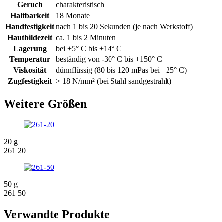
Geruch
charakteristisch
Haltbarkeit
18 Monate
Handfestigkeit
nach 1 bis 20 Sekunden (je nach Werkstoff)
Hautbildezeit
ca. 1 bis 2 Minuten
Lagerung
bei +5° C bis +14° C
Temperatur
beständig von -30° C bis +150° C
Viskosität
dünnflüssig (80 bis 120 mPas bei +25° C)
Zugfestigkeit
> 18 N/mm² (bei Stahl sandgestrahlt)
Weitere Größen
20 g
261 20
50 g
261 50
Verwandte Produkte