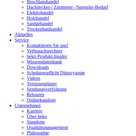
Beschlagshandel
Dachdecker-/ Zimmerer- /Spengler-Bedarf
Elektrohandel
Holzhandel
Sanitärhandel
Trockenbauhandel
Aktuelles
Service
Kontaktieren Sie uns!
Verbrauchsrechner
beko Produkt-Insider
Wissensdatenbank
Downloads
Schulungspflicht Diisocyanate
Videos
Terrassenplaner
Sendungsverfolgung
Retouren
Onlinekataloge
Unternehmen
Karriere
Über beko
Standorte
Qualitätsmanagement
Philosophie