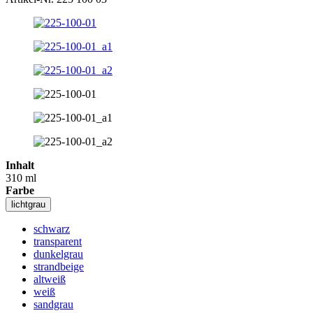
Inhalt
310 ml
Farbe
lichtgrau
schwarz
transparent
dunkelgrau
strandbeige
altweiß
weiß
sandgrau