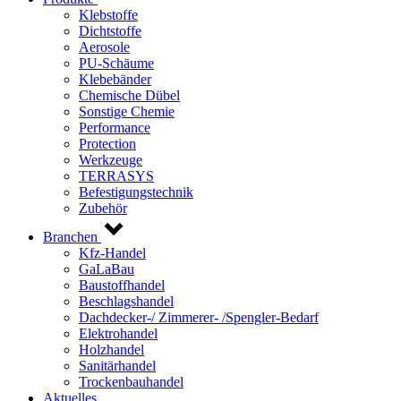
Klebstoffe
Dichtstoffe
Aerosole
PU-Schäume
Klebebänder
Chemische Dübel
Sonstige Chemie
Performance
Protection
Werkzeuge
TERRASYS
Befestigungstechnik
Zubehör
Branchen
Kfz-Handel
GaLaBau
Baustoffhandel
Beschlagshandel
Dachdecker-/ Zimmerer- /Spengler-Bedarf
Elektrohandel
Holzhandel
Sanitärhandel
Trockenbauhandel
Aktuelles