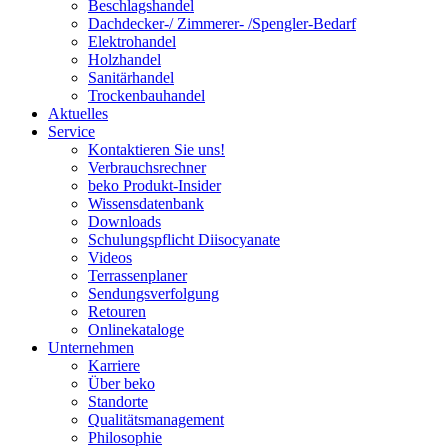
Beschlagshandel
Dachdecker-/ Zimmerer- /Spengler-Bedarf
Elektrohandel
Holzhandel
Sanitärhandel
Trockenbauhandel
Aktuelles
Service
Kontaktieren Sie uns!
Verbrauchsrechner
beko Produkt-Insider
Wissensdatenbank
Downloads
Schulungspflicht Diisocyanate
Videos
Terrassenplaner
Sendungsverfolgung
Retouren
Onlinekataloge
Unternehmen
Karriere
Über beko
Standorte
Qualitätsmanagement
Philosophie