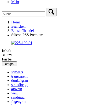
Mehr
Home
Branchen
Baustoffhandel
Silicon PSS Premium
Inhalt
310 ml
Farbe
lichtgrau
schwarz
transparent
dunkelgrau
strandbeige
altweiß
weiß
sandgrau
fugengrau