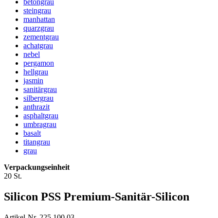
betongrau
steingrau
manhattan
quarzgrau
zementgrau
achatgrau
nebel
pergamon
hellgrau
jasmin
sanitärgrau
silbergrau
anthrazit
asphaltgrau
umbragrau
basalt
titangrau
grau
Verpackungseinheit
20 St.
Silicon PSS Premium-Sanitär-Silicon
Artikel-Nr. 225 100 03