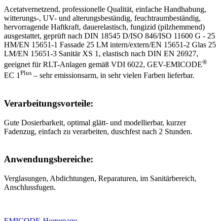
Acetatvernetzend, professionelle Qualität, einfache Handhabung,
witterungs-, UV- und alterungsbeständig, feuchtraumbeständig,
hervorragende Haftkraft, dauerelastisch, fungizid (pilzhemmend)
ausgestattet, geprüft nach DIN 18545 D/ISO 846/ISO 11600 G - 25
HM/EN 15651-1 Fassade 25 LM intern/extern/EN 15651-2 Glas 25
LM/EN 15651-3 Sanitär XS 1, elastisch nach DIN EN 26927,
®
geeignet für RLT-Anlagen gemäß VDI 6022, GEV-EMICODE
Plus
EC 1
– sehr emissionsarm, in sehr vielen Farben lieferbar.
Verarbeitungsvorteile:
Gute Dosierbarkeit, optimal glätt- und modellierbar, kurzer
Fadenzug, einfach zu verarbeiten, duschfest nach 2 Stunden.
Anwendungsbereiche:
Verglasungen, Abdichtungen, Reparaturen, im Sanitärbereich,
Anschlussfugen.
EMICODE-Homepage