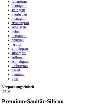
fugengrau
betongrau
steingrau
manhattan
quarzgrau
zementgrau
achatgrau
nebel
pergamon
hellgrau
jasmin
sanitärgrau
silbergrau
anthrazit
asphaltgrau
umbragrau
basalt
titangrau
grau
Verpackungseinheit
20 St.
Premium-Sanitär-Silicon