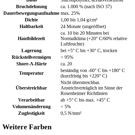
Bruchdehnung
ca. 1.000 % (nach ISO 37)
Dauerbewegungsaufnahme
max. 25%
Dichte
1,00 bis 1,04 g/cm³
Haltbarkeit
24 Monate (ungeöffnet)
ca. 10 bis 20 Minuten bei
Hautbildezeit
Normalklima (+20° C/60% relative
Luftfeuchte)
Lagerung
bei +5° C bis +30° C, trocken
Rückstellvermögen
> 95%
Shore-A-Härte
ca. 20
beständig von -60° C bis +180° C
Temperatur
(kurzfristig bis +220° C)
Nicht überstreichbar.
Überstreichbar
Anstrichverträglich im Sinne der
Rosenheimer Richtlinien
Verarbeitbar
ab +5° C bis max. +45° C
Volumenänderung
< 5%
Zugfestigkeit
0,5 N/mm²
Weitere Farben