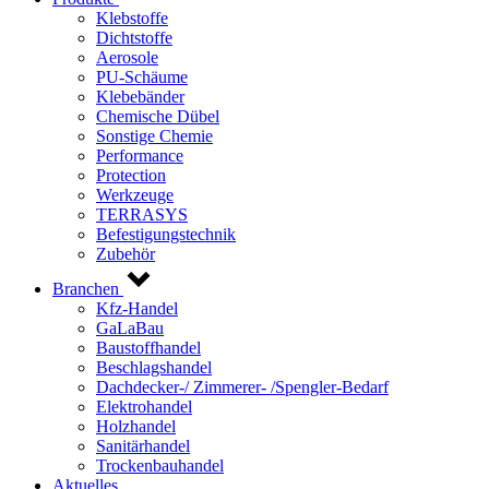
Klebstoffe
Dichtstoffe
Aerosole
PU-Schäume
Klebebänder
Chemische Dübel
Sonstige Chemie
Performance
Protection
Werkzeuge
TERRASYS
Befestigungstechnik
Zubehör
Branchen
Kfz-Handel
GaLaBau
Baustoffhandel
Beschlagshandel
Dachdecker-/ Zimmerer- /Spengler-Bedarf
Elektrohandel
Holzhandel
Sanitärhandel
Trockenbauhandel
Aktuelles