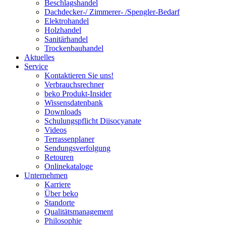
Beschlagshandel
Dachdecker-/ Zimmerer- /Spengler-Bedarf
Elektrohandel
Holzhandel
Sanitärhandel
Trockenbauhandel
Aktuelles
Service
Kontaktieren Sie uns!
Verbrauchsrechner
beko Produkt-Insider
Wissensdatenbank
Downloads
Schulungspflicht Diisocyanate
Videos
Terrassenplaner
Sendungsverfolgung
Retouren
Onlinekataloge
Unternehmen
Karriere
Über beko
Standorte
Qualitätsmanagement
Philosophie