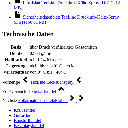
Info-Blatt TecLine Druckluft-/Kälte-Spray (DE) (1.12
MB)
Sicherheitsdatenblatt TecLine Druckluft-/Kälte-Spray
(DE) (166.61 kB)
Technische Daten
Basis
über Druck verflüssigtes Gasgemisch
Dichte
0,564 g/cm³
Haltbarkeit
mind. 24 Monate
Lagerung
nicht über +40° C, trocken
Verarbeitbar
von 0° C bis +40° C
Vorherige
TecLine Lecksuchspray
Zur Übersicht
Baustoffhandel
Nächste
Füllarmatur für Gefäßfüller
Kfz-Handel
GaLaBau
Baustoffhandel
Beschlagshandel