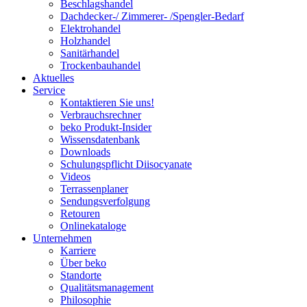
Beschlagshandel
Dachdecker-/ Zimmerer- /Spengler-Bedarf
Elektrohandel
Holzhandel
Sanitärhandel
Trockenbauhandel
Aktuelles
Service
Kontaktieren Sie uns!
Verbrauchsrechner
beko Produkt-Insider
Wissensdatenbank
Downloads
Schulungspflicht Diisocyanate
Videos
Terrassenplaner
Sendungsverfolgung
Retouren
Onlinekataloge
Unternehmen
Karriere
Über beko
Standorte
Qualitätsmanagement
Philosophie