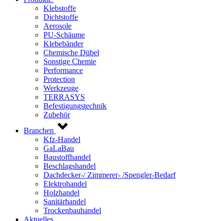
Klebstoffe
Dichtstoffe
Aerosole
PU-Schäume
Klebebänder
Chemische Dübel
Sonstige Chemie
Performance
Protection
Werkzeuge
TERRASYS
Befestigungstechnik
Zubehör
Branchen
Kfz-Handel
GaLaBau
Baustoffhandel
Beschlagshandel
Dachdecker-/ Zimmerer- /Spengler-Bedarf
Elektrohandel
Holzhandel
Sanitärhandel
Trockenbauhandel
Aktuelles