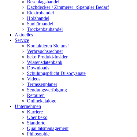
Beschlagshandel
Dachdecker-/ Zimmerer- /Spengler-Bedarf
Elektrohandel
Holzhandel
Sanitärhandel
Trockenbauhandel
Aktuelles
Service
Kontaktieren Sie uns!
Verbrauchsrechner
beko Produkt-Insider
Wissensdatenbank
Downloads
Schulungspflicht Diisocyanate
Videos
Terrassenplaner
Sendungsverfolgung
Retouren
Onlinekataloge
Unternehmen
Karriere
Über beko
Standorte
Qualitätsmanagement
Philosophie