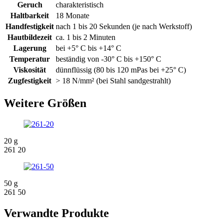
Geruch
charakteristisch
Haltbarkeit
18 Monate
Handfestigkeit
nach 1 bis 20 Sekunden (je nach Werkstoff)
Hautbildezeit
ca. 1 bis 2 Minuten
Lagerung
bei +5° C bis +14° C
Temperatur
beständig von -30° C bis +150° C
Viskosität
dünnflüssig (80 bis 120 mPas bei +25° C)
Zugfestigkeit
> 18 N/mm² (bei Stahl sandgestrahlt)
Weitere Größen
20 g
261 20
50 g
261 50
Verwandte Produkte