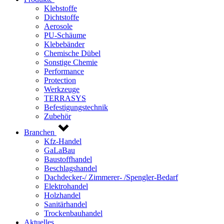
Klebstoffe
Dichtstoffe
Aerosole
PU-Schäume
Klebebänder
Chemische Dübel
Sonstige Chemie
Performance
Protection
Werkzeuge
TERRASYS
Befestigungstechnik
Zubehör
Branchen
Kfz-Handel
GaLaBau
Baustoffhandel
Beschlagshandel
Dachdecker-/ Zimmerer- /Spengler-Bedarf
Elektrohandel
Holzhandel
Sanitärhandel
Trockenbauhandel
Aktuelles