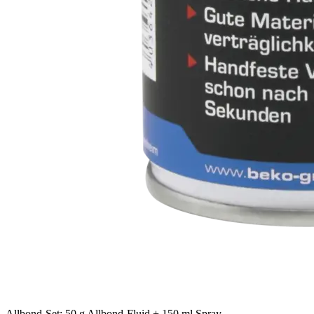
Allbond-Set: 50 g Allbond-Fluid + 150 ml Spray