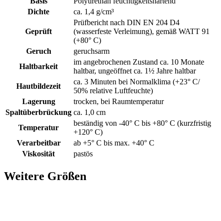
Basis
Polyurethan feuchtigkeitshärtend
Dichte
ca. 1,4 g/cm³
Prüfbericht nach DIN EN 204 D4
Geprüft
(wasserfeste Verleimung), gemäß WATT 91
(+80° C)
Geruch
geruchsarm
im angebrochenen Zustand ca. 10 Monate
Haltbarkeit
haltbar, ungeöffnet ca. 1½ Jahre haltbar
ca. 3 Minuten bei Normalklima (+23° C/
Hautbildezeit
50% relative Luftfeuchte)
Lagerung
trocken, bei Raumtemperatur
Spaltüberbrückung
ca. 1,0 cm
beständig von -40° C bis +80° C (kurzfristig
Temperatur
+120° C)
Verarbeitbar
ab +5° C bis max. +40° C
Viskosität
pastös
Weitere Größen