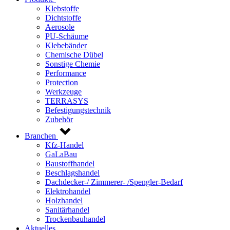
Klebstoffe
Dichtstoffe
Aerosole
PU-Schäume
Klebebänder
Chemische Dübel
Sonstige Chemie
Performance
Protection
Werkzeuge
TERRASYS
Befestigungstechnik
Zubehör
Branchen
Kfz-Handel
GaLaBau
Baustoffhandel
Beschlagshandel
Dachdecker-/ Zimmerer- /Spengler-Bedarf
Elektrohandel
Holzhandel
Sanitärhandel
Trockenbauhandel
Aktuelles