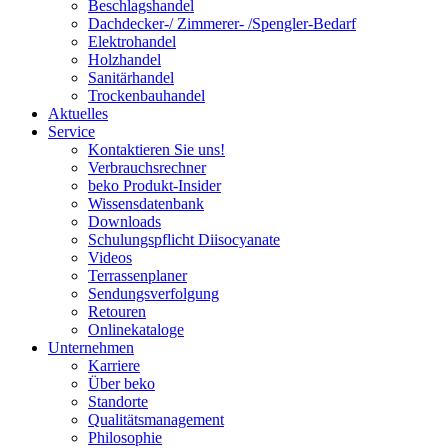
Beschlagshandel
Dachdecker-/ Zimmerer- /Spengler-Bedarf
Elektrohandel
Holzhandel
Sanitärhandel
Trockenbauhandel
Aktuelles
Service
Kontaktieren Sie uns!
Verbrauchsrechner
beko Produkt-Insider
Wissensdatenbank
Downloads
Schulungspflicht Diisocyanate
Videos
Terrassenplaner
Sendungsverfolgung
Retouren
Onlinekataloge
Unternehmen
Karriere
Über beko
Standorte
Qualitätsmanagement
Philosophie