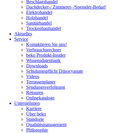
Beschlagshandel
Dachdecker-/ Zimmerer- /Spengler-Bedarf
Elektrohandel
Holzhandel
Sanitärhandel
Trockenbauhandel
Aktuelles
Service
Kontaktieren Sie uns!
Verbrauchsrechner
beko Produkt-Insider
Wissensdatenbank
Downloads
Schulungspflicht Diisocyanate
Videos
Terrassenplaner
Sendungsverfolgung
Retouren
Onlinekataloge
Unternehmen
Karriere
Über beko
Standorte
Qualitätsmanagement
Philosophie