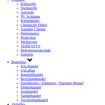
Klebstoffe
Dichtstoffe
Aerosole
PU-Schäume
Klebebänder
Chemische Dübel
Sonstige Chemie
Performance
Protection
Werkzeuge
TERRASYS
Befestigungstechnik
Zubehör
Branchen
Kfz-Handel
GaLaBau
Baustoffhandel
Beschlagshandel
Dachdecker-/ Zimmerer- /Spengler-Bedarf
Elektrohandel
Holzhandel
Sanitärhandel
Trockenbauhandel
Aktuelles