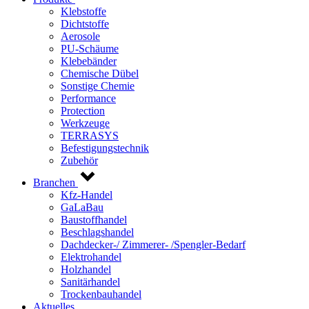
Klebstoffe
Dichtstoffe
Aerosole
PU-Schäume
Klebebänder
Chemische Dübel
Sonstige Chemie
Performance
Protection
Werkzeuge
TERRASYS
Befestigungstechnik
Zubehör
Branchen
Kfz-Handel
GaLaBau
Baustoffhandel
Beschlagshandel
Dachdecker-/ Zimmerer- /Spengler-Bedarf
Elektrohandel
Holzhandel
Sanitärhandel
Trockenbauhandel
Aktuelles