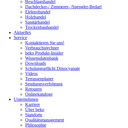
Beschlagshandel
Dachdecker-/ Zimmerer- /Spengler-Bedarf
Elektrohandel
Holzhandel
Sanitärhandel
Trockenbauhandel
Aktuelles
Service
Kontaktieren Sie uns!
Verbrauchsrechner
beko Produkt-Insider
Wissensdatenbank
Downloads
Schulungspflicht Diisocyanate
Videos
Terrassenplaner
Sendungsverfolgung
Retouren
Onlinekataloge
Unternehmen
Karriere
Über beko
Standorte
Qualitätsmanagement
Philosophie