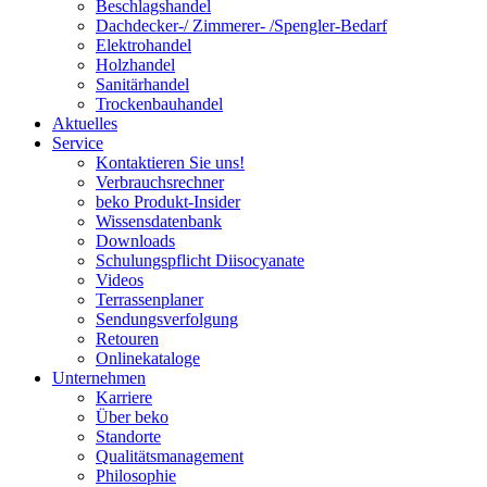
Beschlagshandel
Dachdecker-/ Zimmerer- /Spengler-Bedarf
Elektrohandel
Holzhandel
Sanitärhandel
Trockenbauhandel
Aktuelles
Service
Kontaktieren Sie uns!
Verbrauchsrechner
beko Produkt-Insider
Wissensdatenbank
Downloads
Schulungspflicht Diisocyanate
Videos
Terrassenplaner
Sendungsverfolgung
Retouren
Onlinekataloge
Unternehmen
Karriere
Über beko
Standorte
Qualitätsmanagement
Philosophie