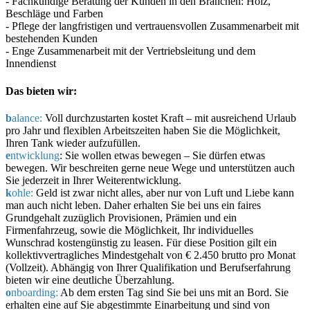
- Fachkundige Beratung der Kunden in den Branchen: Holz,
Beschläge und Farben
- Pflege der langfristigen und vertrauensvollen Zusammenarbeit mit
bestehenden Kunden
- Enge Zusammenarbeit mit der Vertriebsleitung und dem
Innendienst
Das bieten wir:
b
alance:
Voll durchzustarten kostet Kraft – mit ausreichend Urlaub
pro Jahr und flexiblen Arbeitszeiten haben Sie die Möglichkeit,
Ihren Tank wieder aufzufüllen.
e
ntwicklung
: Sie wollen etwas bewegen – Sie dürfen etwas
bewegen. Wir beschreiten gerne neue Wege und unterstützen auch
Sie jederzeit in Ihrer Weiterentwicklung.
k
ohle:
Geld ist zwar nicht alles, aber nur von Luft und Liebe kann
man auch nicht leben. Daher erhalten Sie bei uns ein faires
Grundgehalt zuzüglich Provisionen, Prämien und ein
Firmenfahrzeug, sowie die Möglichkeit, Ihr individuelles
Wunschrad kostengünstig zu leasen. Für diese Position gilt ein
kollektivvertragliches Mindestgehalt von € 2.450 brutto pro Monat
(Vollzeit). Abhängig von Ihrer Qualifikation und Berufserfahrung
bieten wir eine deutliche Überzahlung.
o
nboarding:
Ab dem ersten Tag sind Sie bei uns mit an Bord. Sie
erhalten eine auf Sie abgestimmte Einarbeitung und sind von