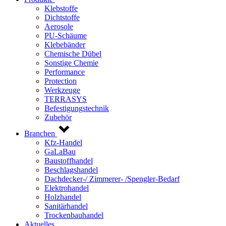
Klebstoffe
Dichtstoffe
Aerosole
PU-Schäume
Klebebänder
Chemische Dübel
Sonstige Chemie
Performance
Protection
Werkzeuge
TERRASYS
Befestigungstechnik
Zubehör
Branchen
Kfz-Handel
GaLaBau
Baustoffhandel
Beschlagshandel
Dachdecker-/ Zimmerer- /Spengler-Bedarf
Elektrohandel
Holzhandel
Sanitärhandel
Trockenbauhandel
Aktuelles