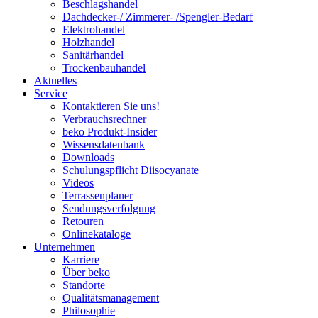
Beschlagshandel
Dachdecker-/ Zimmerer- /Spengler-Bedarf
Elektrohandel
Holzhandel
Sanitärhandel
Trockenbauhandel
Aktuelles
Service
Kontaktieren Sie uns!
Verbrauchsrechner
beko Produkt-Insider
Wissensdatenbank
Downloads
Schulungspflicht Diisocyanate
Videos
Terrassenplaner
Sendungsverfolgung
Retouren
Onlinekataloge
Unternehmen
Karriere
Über beko
Standorte
Qualitätsmanagement
Philosophie