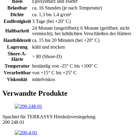
Basis
Epoxydharz und Härter
Belastbar
ca. 16 Stunden (je nach Temperatur)
Dichte
ca. 1,3 bis 1,4 g/cm³
Endfestigkeit
3 Tage (bei +20° C)
24 Monate (ungeöffnet); 6 Monate (geöffnet, nicht
Haltbarkeit
vermischt), bei luftdichten Verschließen des Härters
Hautbildezeit
ca. 15 bis 20 Minuten (bei +20° C)
Lagerung
kühl und trocken
Shore-A-
> 80 (Shore-D)
Härte
Temperatur
beständig von -25° C bis +100° C
Verarbeitbar
von +15° C bis +25° C
Viskosität
mittelviskos
Verwandte Produkte
Spachtel für TERRASYS Hirnholzversiegelung
200 248 01