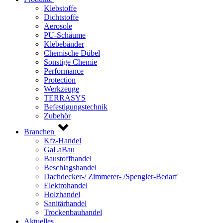
Klebstoffe
Dichtstoffe
Aerosole
PU-Schäume
Klebebänder
Chemische Dübel
Sonstige Chemie
Performance
Protection
Werkzeuge
TERRASYS
Befestigungstechnik
Zubehör
Branchen
Kfz-Handel
GaLaBau
Baustoffhandel
Beschlagshandel
Dachdecker-/ Zimmerer- /Spengler-Bedarf
Elektrohandel
Holzhandel
Sanitärhandel
Trockenbauhandel
Aktuelles