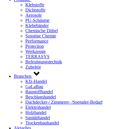
Klebstoffe
Dichtstoffe
Aerosole
PU-Schäume
Klebebänder
Chemische Dübel
Sonstige Chemie
Performance
Protection
Werkzeuge
TERRASYS
Befestigungstechnik
Zubehör
Branchen
Kfz-Handel
GaLaBau
Baustoffhandel
Beschlagshandel
Dachdecker-/ Zimmerer- /Spengler-Bedarf
Elektrohandel
Holzhandel
Sanitärhandel
Trockenbauhandel
Aktuelles