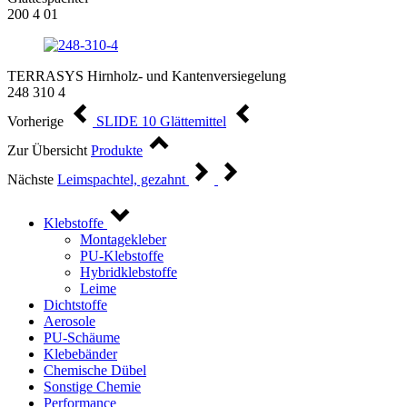
200 4 01
TERRASYS Hirnholz- und Kantenversiegelung
248 310 4
Vorherige
SLIDE 10 Glättemittel
Zur Übersicht
Produkte
Nächste
Leimspachtel, gezahnt
Klebstoffe
Montagekleber
PU-Klebstoffe
Hybridklebstoffe
Leime
Dichtstoffe
Aerosole
PU-Schäume
Klebebänder
Chemische Dübel
Sonstige Chemie
Performance