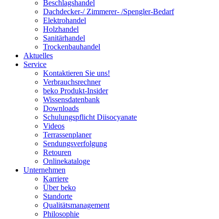
Beschlagshandel
Dachdecker-/ Zimmerer- /Spengler-Bedarf
Elektrohandel
Holzhandel
Sanitärhandel
Trockenbauhandel
Aktuelles
Service
Kontaktieren Sie uns!
Verbrauchsrechner
beko Produkt-Insider
Wissensdatenbank
Downloads
Schulungspflicht Diisocyanate
Videos
Terrassenplaner
Sendungsverfolgung
Retouren
Onlinekataloge
Unternehmen
Karriere
Über beko
Standorte
Qualitätsmanagement
Philosophie