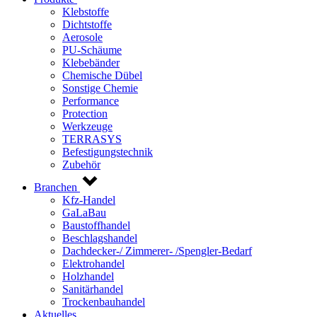
Klebstoffe
Dichtstoffe
Aerosole
PU-Schäume
Klebebänder
Chemische Dübel
Sonstige Chemie
Performance
Protection
Werkzeuge
TERRASYS
Befestigungstechnik
Zubehör
Branchen
Kfz-Handel
GaLaBau
Baustoffhandel
Beschlagshandel
Dachdecker-/ Zimmerer- /Spengler-Bedarf
Elektrohandel
Holzhandel
Sanitärhandel
Trockenbauhandel
Aktuelles