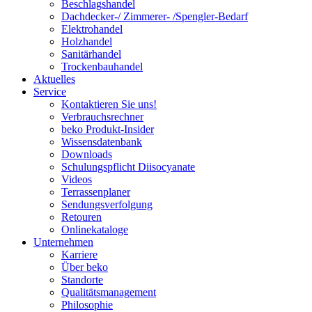
Beschlagshandel
Dachdecker-/ Zimmerer- /Spengler-Bedarf
Elektrohandel
Holzhandel
Sanitärhandel
Trockenbauhandel
Aktuelles
Service
Kontaktieren Sie uns!
Verbrauchsrechner
beko Produkt-Insider
Wissensdatenbank
Downloads
Schulungspflicht Diisocyanate
Videos
Terrassenplaner
Sendungsverfolgung
Retouren
Onlinekataloge
Unternehmen
Karriere
Über beko
Standorte
Qualitätsmanagement
Philosophie