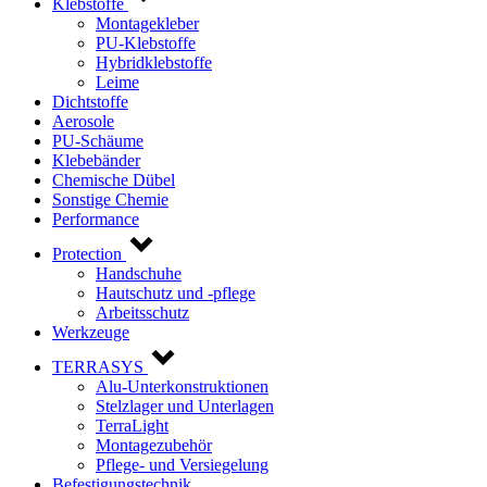
Klebstoffe
Montagekleber
PU-Klebstoffe
Hybridklebstoffe
Leime
Dichtstoffe
Aerosole
PU-Schäume
Klebebänder
Chemische Dübel
Sonstige Chemie
Performance
Protection
Handschuhe
Hautschutz und -pflege
Arbeitsschutz
Werkzeuge
TERRASYS
Alu-Unterkonstruktionen
Stelzlager und Unterlagen
TerraLight
Montagezubehör
Pflege- und Versiegelung
Befestigungstechnik