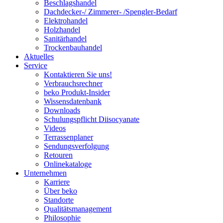
Beschlagshandel
Dachdecker-/ Zimmerer- /Spengler-Bedarf
Elektrohandel
Holzhandel
Sanitärhandel
Trockenbauhandel
Aktuelles
Service
Kontaktieren Sie uns!
Verbrauchsrechner
beko Produkt-Insider
Wissensdatenbank
Downloads
Schulungspflicht Diisocyanate
Videos
Terrassenplaner
Sendungsverfolgung
Retouren
Onlinekataloge
Unternehmen
Karriere
Über beko
Standorte
Qualitätsmanagement
Philosophie