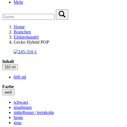
Mehr
Home
Branchen
Elektrohandel
Gecko Hybrid POP
Inhalt
310 ml
600 ml
Farbe
weiß
schwarz
graubraun
mittelbraun / terrakotta
beige
grau