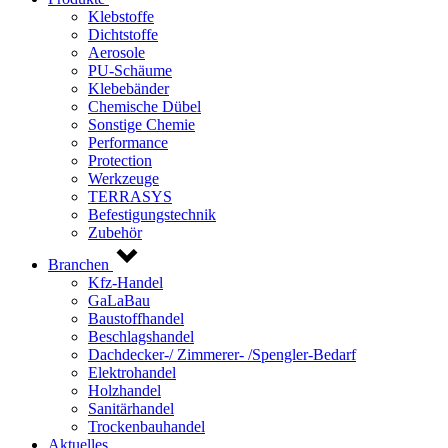
Klebstoffe
Dichtstoffe
Aerosole
PU-Schäume
Klebebänder
Chemische Dübel
Sonstige Chemie
Performance
Protection
Werkzeuge
TERRASYS
Befestigungstechnik
Zubehör
Branchen
Kfz-Handel
GaLaBau
Baustoffhandel
Beschlagshandel
Dachdecker-/ Zimmerer- /Spengler-Bedarf
Elektrohandel
Holzhandel
Sanitärhandel
Trockenbauhandel
Aktuelles