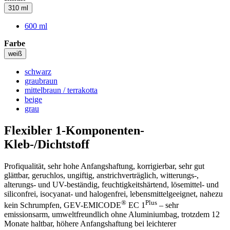
310 ml
600 ml
Farbe
weiß
schwarz
graubraun
mittelbraun / terrakotta
beige
grau
Flexibler 1-Komponenten-
Kleb-/Dichtstoff
Profiqualität, sehr hohe Anfangshaftung, korrigierbar, sehr gut
glättbar, geruchlos, ungiftig, anstrichverträglich, witterungs-,
alterungs- und UV-beständig, feuchtigkeitshärtend, lösemittel- und
siliconfrei, isocyanat- und halogenfrei, lebensmittelgeeignet, nahezu
®
Plus
kein Schrumpfen, GEV-EMICODE
EC 1
– sehr
emissionsarm, umweltfreundlich ohne Aluminiumbag, trotzdem 12
Monate haltbar, höhere Anfangshaftung bei leichterer