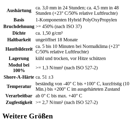
ca. 3,0 mm in 24 Stunden; ca. 4,5 mm in 48
Aushärtung
Stunden (+23° C/50% relative Luftfeuchte)
Basis
1-Komponenten Hybrid PolyOxyPropylen
Bruchdehnung
>= 450% (nach ISO 37)
Dichte
ca. 1,50 g/cm³
Haltbarkeit
ungeöffnet 18 Monate
ca. 5 bis 10 Minuten bei Normalklima (+23°
Hautbildezeit
C/50% relative Luftfeuchte)
Lagerung
kühl und trocken, vor Hitze schützen
Modul bei
>= 1,3 N/mm² (nach ISO 527-2)
100%
Shore-A-Härte
ca. 51 ±3
beständig von -40° C bis +100° C, kurzfristig (10
Temperatur
Min.) bis +200° C im ausgehärteten Zustand
Verarbeitbar
ab 0° C bis max. +40° C
Zugfestigkeit
>= 2,7 N/mm² (nach ISO 527-2)
Weitere Größen