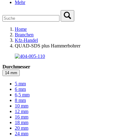
Mehr
Home
Branchen
Kfz-Handel
QUAD-SDS plus Hammerbohrer
Durchmesser
14 mm
5 mm
6 mm
6,5 mm
8 mm
10 mm
12 mm
16 mm
18 mm
20 mm
24 mm