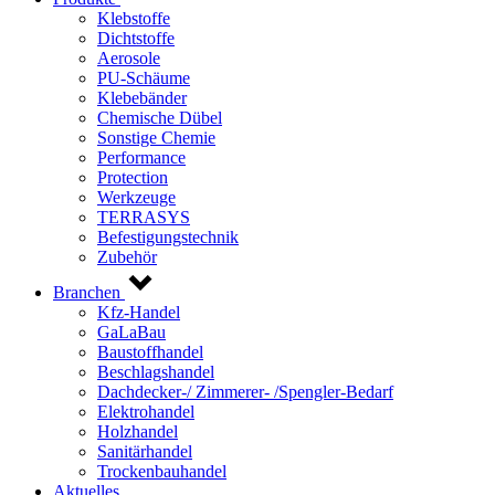
Klebstoffe
Dichtstoffe
Aerosole
PU-Schäume
Klebebänder
Chemische Dübel
Sonstige Chemie
Performance
Protection
Werkzeuge
TERRASYS
Befestigungstechnik
Zubehör
Branchen
Kfz-Handel
GaLaBau
Baustoffhandel
Beschlagshandel
Dachdecker-/ Zimmerer- /Spengler-Bedarf
Elektrohandel
Holzhandel
Sanitärhandel
Trockenbauhandel
Aktuelles