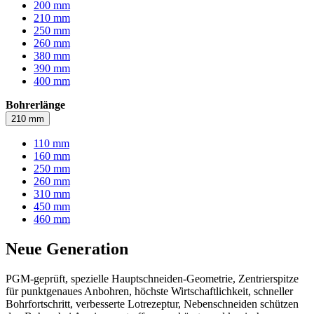
200 mm
210 mm
250 mm
260 mm
380 mm
390 mm
400 mm
Bohrerlänge
210 mm
110 mm
160 mm
250 mm
260 mm
310 mm
450 mm
460 mm
Neue Generation
PGM-geprüft, spezielle Hauptschneiden-Geometrie, Zentrierspitze
für punktgenaues Anbohren, höchste Wirtschaftlichkeit, schneller
Bohrfortschritt, verbesserte Lotrezeptur, Nebenschneiden schützen