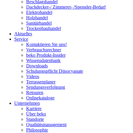
Beschlagshandel
Dachdecker-/ Zimmerer- /Spengler-Bedarf
Elektrohandel
Holzhandel
Sanitärhandel
Trockenbauhandel
Aktuelles
Service
Kontaktieren Sie uns!
Verbrauchsrechner
beko Produkt-Insider
Wissensdatenbank
Downloads
Schulungspflicht Diisocyanate
Videos
Terrassenplaner
Sendungsverfolgung
Retouren
Onlinekataloge
Unternehmen
Karriere
Über beko
Standorte
Qualitätsmanagement
Philosophie