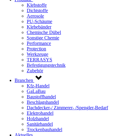
Klebstoffe
Dichtstoffe
Aerosole
PU-Schäume
Klebebänder
Chemische Dübel
Sonstige Chemie
Performance
Protection
Werkzeuge
TERRASYS
Befestigungstechnik
Zubehör
Branchen
Kfz-Handel
GaLaBau
Baustoffhandel
Beschlagshandel
Dachdecker-/ Zimmerer- /Spengler-Bedarf
Elektrohandel
Holzhandel
Sanitärhandel
Trockenbauhandel
Aktuelles