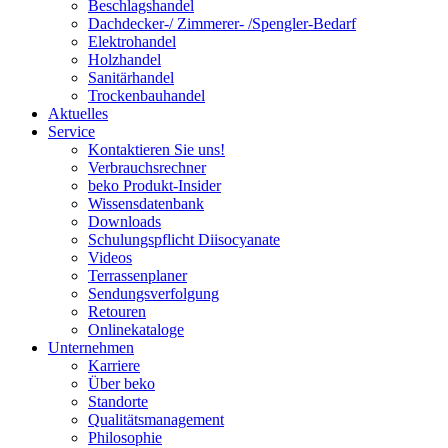
Beschlagshandel
Dachdecker-/ Zimmerer- /Spengler-Bedarf
Elektrohandel
Holzhandel
Sanitärhandel
Trockenbauhandel
Aktuelles
Service
Kontaktieren Sie uns!
Verbrauchsrechner
beko Produkt-Insider
Wissensdatenbank
Downloads
Schulungspflicht Diisocyanate
Videos
Terrassenplaner
Sendungsverfolgung
Retouren
Onlinekataloge
Unternehmen
Karriere
Über beko
Standorte
Qualitätsmanagement
Philosophie