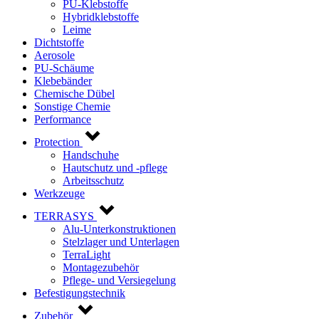
PU-Klebstoffe
Hybridklebstoffe
Leime
Dichtstoffe
Aerosole
PU-Schäume
Klebebänder
Chemische Dübel
Sonstige Chemie
Performance
Protection
Handschuhe
Hautschutz und -pflege
Arbeitsschutz
Werkzeuge
TERRASYS
Alu-Unterkonstruktionen
Stelzlager und Unterlagen
TerraLight
Montagezubehör
Pflege- und Versiegelung
Befestigungstechnik
Zubehör