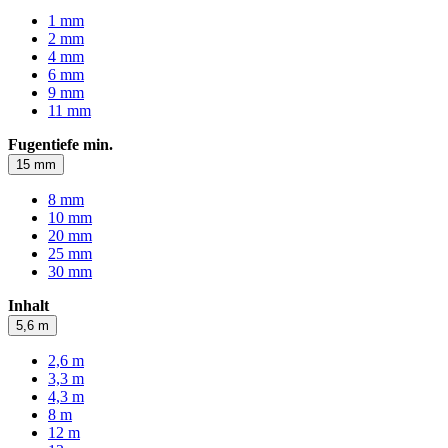
1 mm
2 mm
4 mm
6 mm
9 mm
11 mm
Fugentiefe min.
15 mm
8 mm
10 mm
20 mm
25 mm
30 mm
Inhalt
5,6 m
2,6 m
3,3 m
4,3 m
8 m
12 m