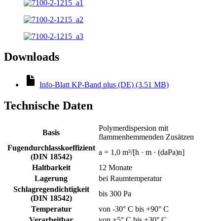
Downloads
Info-Blatt KP-Band plus (DE) (3.51 MB)
Technische Daten
Polymerdispersion mit
Basis
flammenhemmenden Zusätzen
Fugendurchlasskoeffizient
a = 1,0 m³/[h · m · (daPa)n]
(DIN 18542)
Haltbarkeit
12 Monate
Lagerung
bei Raumtemperatur
Schlagregendichtigkeit
bis 300 Pa
(DIN 18542)
Temperatur
von -30° C bis +90° C
Verarbeitbar
von +5° C bis +30° C