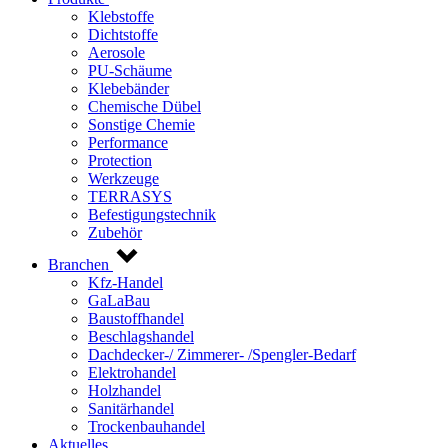
Klebstoffe
Dichtstoffe
Aerosole
PU-Schäume
Klebebänder
Chemische Dübel
Sonstige Chemie
Performance
Protection
Werkzeuge
TERRASYS
Befestigungstechnik
Zubehör
Branchen
Kfz-Handel
GaLaBau
Baustoffhandel
Beschlagshandel
Dachdecker-/ Zimmerer- /Spengler-Bedarf
Elektrohandel
Holzhandel
Sanitärhandel
Trockenbauhandel
Aktuelles