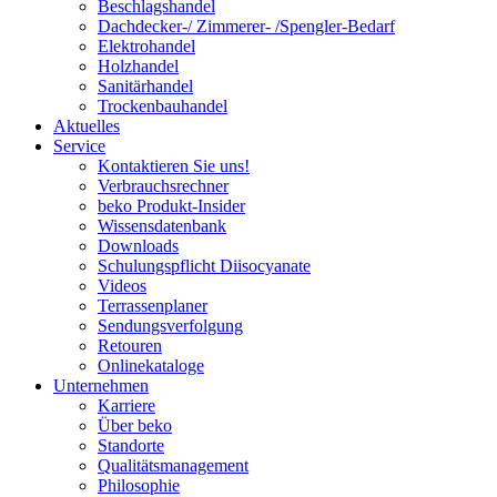
Beschlagshandel
Dachdecker-/ Zimmerer- /Spengler-Bedarf
Elektrohandel
Holzhandel
Sanitärhandel
Trockenbauhandel
Aktuelles
Service
Kontaktieren Sie uns!
Verbrauchsrechner
beko Produkt-Insider
Wissensdatenbank
Downloads
Schulungspflicht Diisocyanate
Videos
Terrassenplaner
Sendungsverfolgung
Retouren
Onlinekataloge
Unternehmen
Karriere
Über beko
Standorte
Qualitätsmanagement
Philosophie