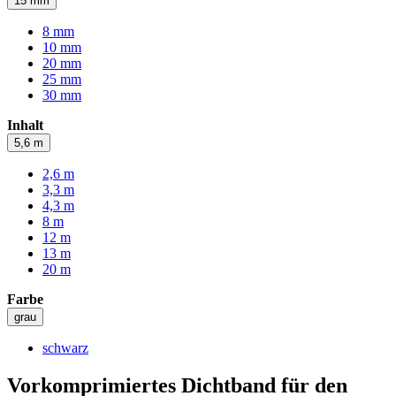
15 mm
8 mm
10 mm
20 mm
25 mm
30 mm
Inhalt
5,6 m
2,6 m
3,3 m
4,3 m
8 m
12 m
13 m
20 m
Farbe
grau
schwarz
Vorkomprimiertes Dichtband für den