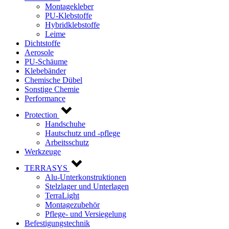
Montagekleber
PU-Klebstoffe
Hybridklebstoffe
Leime
Dichtstoffe
Aerosole
PU-Schäume
Klebebänder
Chemische Dübel
Sonstige Chemie
Performance
Protection
Handschuhe
Hautschutz und -pflege
Arbeitsschutz
Werkzeuge
TERRASYS
Alu-Unterkonstruktionen
Stelzlager und Unterlagen
TerraLight
Montagezubehör
Pflege- und Versiegelung
Befestigungstechnik