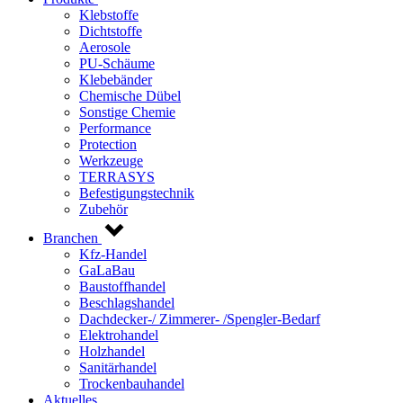
Klebstoffe
Dichtstoffe
Aerosole
PU-Schäume
Klebebänder
Chemische Dübel
Sonstige Chemie
Performance
Protection
Werkzeuge
TERRASYS
Befestigungstechnik
Zubehör
Branchen
Kfz-Handel
GaLaBau
Baustoffhandel
Beschlagshandel
Dachdecker-/ Zimmerer- /Spengler-Bedarf
Elektrohandel
Holzhandel
Sanitärhandel
Trockenbauhandel
Aktuelles