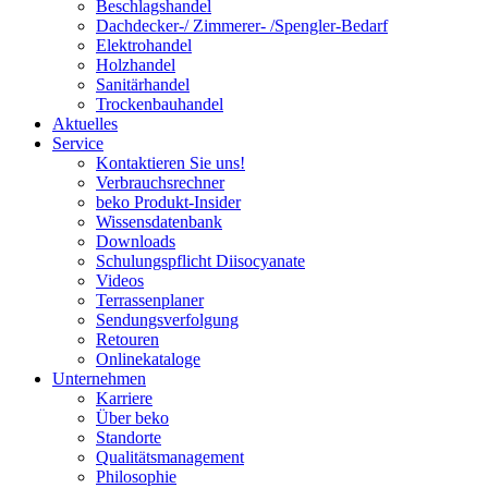
Beschlagshandel
Dachdecker-/ Zimmerer- /Spengler-Bedarf
Elektrohandel
Holzhandel
Sanitärhandel
Trockenbauhandel
Aktuelles
Service
Kontaktieren Sie uns!
Verbrauchsrechner
beko Produkt-Insider
Wissensdatenbank
Downloads
Schulungspflicht Diisocyanate
Videos
Terrassenplaner
Sendungsverfolgung
Retouren
Onlinekataloge
Unternehmen
Karriere
Über beko
Standorte
Qualitätsmanagement
Philosophie