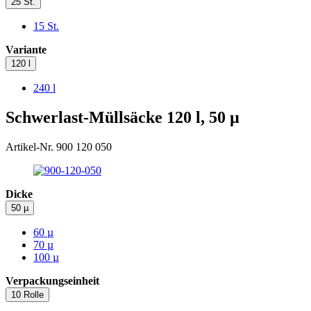
25 St.
15 St.
Variante
120 l
240 l
Schwerlast-Müllsäcke 120 l, 50 µ
Artikel-Nr. 900 120 050
Dicke
50 µ
60 µ
70 µ
100 µ
Verpackungseinheit
10 Rolle