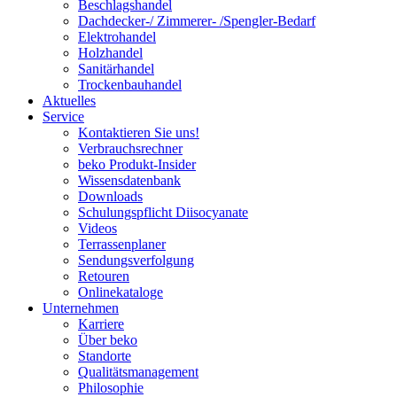
Beschlagshandel
Dachdecker-/ Zimmerer- /Spengler-Bedarf
Elektrohandel
Holzhandel
Sanitärhandel
Trockenbauhandel
Aktuelles
Service
Kontaktieren Sie uns!
Verbrauchsrechner
beko Produkt-Insider
Wissensdatenbank
Downloads
Schulungspflicht Diisocyanate
Videos
Terrassenplaner
Sendungsverfolgung
Retouren
Onlinekataloge
Unternehmen
Karriere
Über beko
Standorte
Qualitätsmanagement
Philosophie