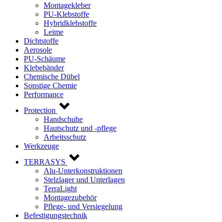
Montagekleber
PU-Klebstoffe
Hybridklebstoffe
Leime
Dichtstoffe
Aerosole
PU-Schäume
Klebebänder
Chemische Dübel
Sonstige Chemie
Performance
Protection
Handschuhe
Hautschutz und -pflege
Arbeitsschutz
Werkzeuge
TERRASYS
Alu-Unterkonstruktionen
Stelzlager und Unterlagen
TerraLight
Montagezubehör
Pflege- und Versiegelung
Befestigungstechnik