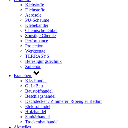
Klebstoffe
Dichtstoffe
Aerosole
PU-Schäume
Klebebänder
Chemische Dübel
Sonstige Chemie
Performance
Protection
Werkzeuge
TERRASYS
Befestigungstechnik
Zubehör
Branchen
Kfz-Handel
GaLaBau
Baustoffhandel
Beschlagshandel
Dachdecker-/ Zimmerer- /Spengler-Bedarf
Elektrohandel
Holzhandel
Sanitärhandel
Trockenbauhandel
Aktuelles