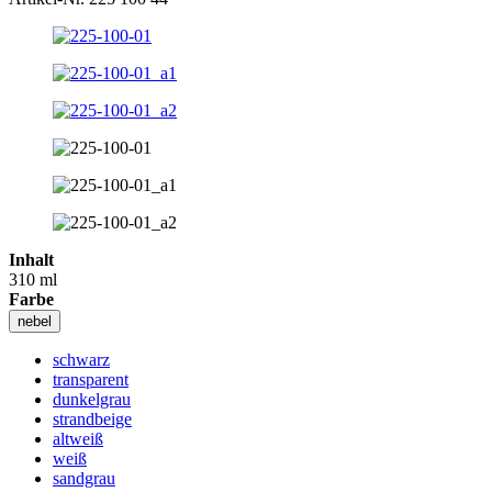
Inhalt
310 ml
Farbe
nebel
schwarz
transparent
dunkelgrau
strandbeige
altweiß
weiß
sandgrau