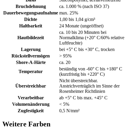
Bruchdehnung
ca. 1.000 % (nach ISO 37)
Dauerbewegungsaufnahme
max. 25%
Dichte
1,00 bis 1,04 g/cm³
Haltbarkeit
24 Monate (ungeöffnet)
ca. 10 bis 20 Minuten bei
Hautbildezeit
Normalklima (+20° C/60% relative
Luftfeuchte)
Lagerung
bei +5° C bis +30° C, trocken
Rückstellvermögen
> 95%
Shore-A-Härte
ca. 20
beständig von -60° C bis +180° C
Temperatur
(kurzfristig bis +220° C)
Nicht überstreichbar.
Überstreichbar
Anstrichverträglich im Sinne der
Rosenheimer Richtlinien
Verarbeitbar
ab +5° C bis max. +45° C
Volumenänderung
< 5%
Zugfestigkeit
0,5 N/mm²
Weitere Farben