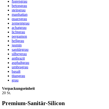
fugengrau
betongrau
steingrau
manhattan
quarzgrau
zementgrau
achatgrau
lichtgrau
pergamon
hellgrau
jasmin
sanitärgrau
silbergrau
anthrazit
asphaltgrau
umbragrau
basalt
titangrau
grau
Verpackungseinheit
20 St.
Premium-Sanitär-Silicon