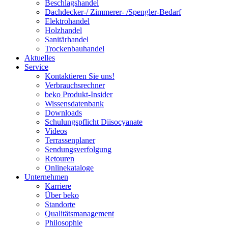
Beschlagshandel
Dachdecker-/ Zimmerer- /Spengler-Bedarf
Elektrohandel
Holzhandel
Sanitärhandel
Trockenbauhandel
Aktuelles
Service
Kontaktieren Sie uns!
Verbrauchsrechner
beko Produkt-Insider
Wissensdatenbank
Downloads
Schulungspflicht Diisocyanate
Videos
Terrassenplaner
Sendungsverfolgung
Retouren
Onlinekataloge
Unternehmen
Karriere
Über beko
Standorte
Qualitätsmanagement
Philosophie