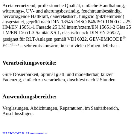
Acetatvernetzend, professionelle Qualität, einfache Handhabung,
witterungs-, UV- und alterungsbeständig, feuchtraumbeständig,
hervorragende Haftkraft, dauerelastisch, fungizid (pilzhemmend)
ausgestattet, geprüft nach DIN 18545 D/ISO 846/ISO 11600 G - 25
HM/EN 15651-1 Fassade 25 LM intern/extern/EN 15651-2 Glas 25
LM/EN 15651-3 Sanitär XS 1, elastisch nach DIN EN 26927,
®
geeignet für RLT-Anlagen gemäß VDI 6022, GEV-EMICODE
Plus
EC 1
– sehr emissionsarm, in sehr vielen Farben lieferbar.
Verarbeitungsvorteile:
Gute Dosierbarkeit, optimal glätt- und modellierbar, kurzer
Fadenzug, einfach zu verarbeiten, duschfest nach 2 Stunden.
Anwendungsbereiche:
Verglasungen, Abdichtungen, Reparaturen, im Sanitärbereich,
Anschlussfugen.
EMICODE-Homepage