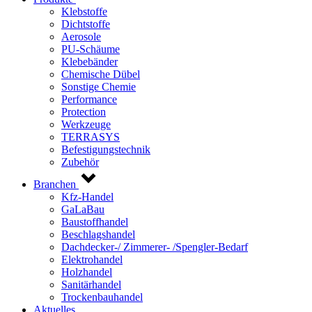
Klebstoffe
Dichtstoffe
Aerosole
PU-Schäume
Klebebänder
Chemische Dübel
Sonstige Chemie
Performance
Protection
Werkzeuge
TERRASYS
Befestigungstechnik
Zubehör
Branchen
Kfz-Handel
GaLaBau
Baustoffhandel
Beschlagshandel
Dachdecker-/ Zimmerer- /Spengler-Bedarf
Elektrohandel
Holzhandel
Sanitärhandel
Trockenbauhandel
Aktuelles