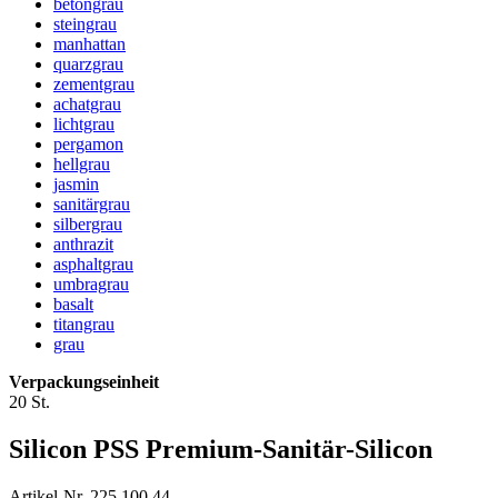
betongrau
steingrau
manhattan
quarzgrau
zementgrau
achatgrau
lichtgrau
pergamon
hellgrau
jasmin
sanitärgrau
silbergrau
anthrazit
asphaltgrau
umbragrau
basalt
titangrau
grau
Verpackungseinheit
20 St.
Silicon PSS Premium-Sanitär-Silicon
Artikel-Nr. 225 100 44