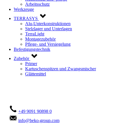
Arbeitsschutz
Werkzeuge
TERRASYS
Alu-Unterkonstruktionen
Stelzlager und Unterlagen
TerraLight
Montagezubehör
Pflege- und Versiegelung
Befestigungstechnik
Zubehör
Primer
Kartuschenspitzen und Zwangsmischer
Glättemittel
Kontaktieren Sie uns!
+49 9091 90898 0
info@beko-group.com