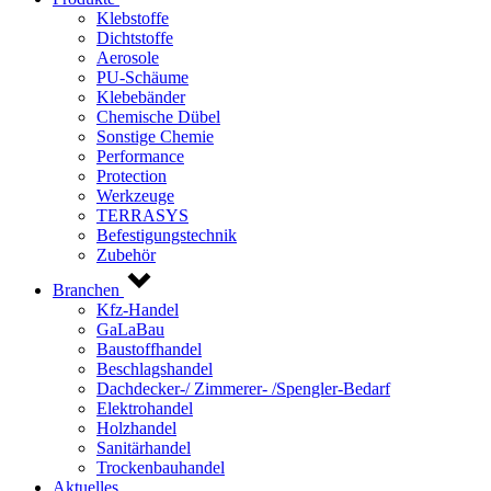
Klebstoffe
Dichtstoffe
Aerosole
PU-Schäume
Klebebänder
Chemische Dübel
Sonstige Chemie
Performance
Protection
Werkzeuge
TERRASYS
Befestigungstechnik
Zubehör
Branchen
Kfz-Handel
GaLaBau
Baustoffhandel
Beschlagshandel
Dachdecker-/ Zimmerer- /Spengler-Bedarf
Elektrohandel
Holzhandel
Sanitärhandel
Trockenbauhandel
Aktuelles