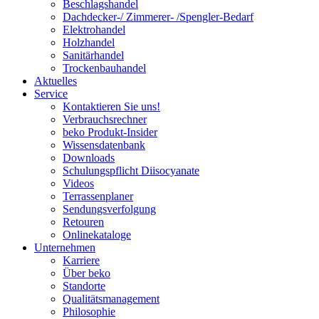
Beschlagshandel
Dachdecker-/ Zimmerer- /Spengler-Bedarf
Elektrohandel
Holzhandel
Sanitärhandel
Trockenbauhandel
Aktuelles
Service
Kontaktieren Sie uns!
Verbrauchsrechner
beko Produkt-Insider
Wissensdatenbank
Downloads
Schulungspflicht Diisocyanate
Videos
Terrassenplaner
Sendungsverfolgung
Retouren
Onlinekataloge
Unternehmen
Karriere
Über beko
Standorte
Qualitätsmanagement
Philosophie