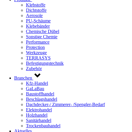
Klebstoffe
Dichtstoffe
Aerosole
PU-Schäume
Klebebänder
Chemische Dübel
Sonstige Chemie
Performance
Protection
Werkzeuge
TERRASYS
Befestigungstechnik
Zubehör
Branchen
Kfz-Handel
GaLaBau
Baustoffhandel
Beschlagshandel
Dachdecker-/ Zimmerer- /Spengler-Bedarf
Elektrohandel
Holzhandel
Sanitärhandel
Trockenbauhandel
Aktuelles