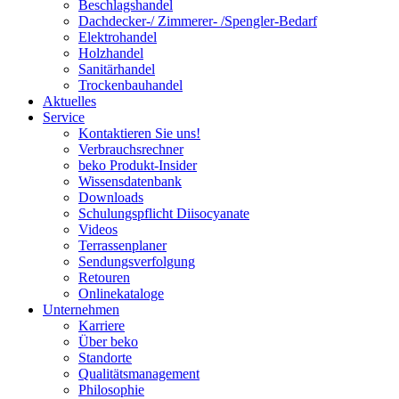
Beschlagshandel
Dachdecker-/ Zimmerer- /Spengler-Bedarf
Elektrohandel
Holzhandel
Sanitärhandel
Trockenbauhandel
Aktuelles
Service
Kontaktieren Sie uns!
Verbrauchsrechner
beko Produkt-Insider
Wissensdatenbank
Downloads
Schulungspflicht Diisocyanate
Videos
Terrassenplaner
Sendungsverfolgung
Retouren
Onlinekataloge
Unternehmen
Karriere
Über beko
Standorte
Qualitätsmanagement
Philosophie