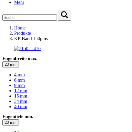
Mehr
Home
Produkte
KP-Band 150plus
Fugenbreite max.
20 mm
4 mm
6 mm
9 mm
12 mm
15 mm
34 mm
40 mm
Fugentiefe min.
20 mm