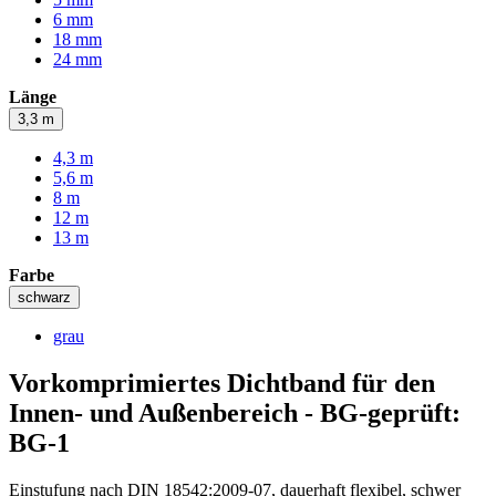
6 mm
18 mm
24 mm
Länge
3,3 m
4,3 m
5,6 m
8 m
12 m
13 m
Farbe
schwarz
grau
Vorkomprimiertes Dichtband für den
Innen- und Außenbereich - BG-geprüft:
BG-1
Einstufung nach DIN 18542:2009-07, dauerhaft flexibel, schwer