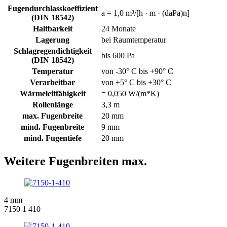
Fugendurchlasskoeffizient
a = 1,0 m³/[h · m · (daPa)n]
(DIN 18542)
Haltbarkeit
24 Monate
Lagerung
bei Raumtemperatur
Schlagregendichtigkeit
bis 600 Pa
(DIN 18542)
Temperatur
von -30° C bis +90° C
Verarbeitbar
von +5° C bis +30° C
Wärmeleitfähigkeit
= 0,050 W/(m*K)
Rollenlänge
3,3 m
max. Fugenbreite
20 mm
mind. Fugenbreite
9 mm
mind. Fugentiefe
20 mm
Weitere Fugenbreiten max.
4 mm
7150 1 410