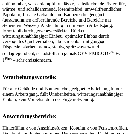
entflammbar, wasserdampfdurchlässig, selbstklebende Fixierhilfe,
wärme- und schalldämmend, lösemittelfrei, umweltfreundlicher
Pappkern, für alle Gebäude und Baubereiche geeignet
(ausgenommen erdberührende Bereiche und Bereiche mit
stehendem Wasser), Abdichtung in nur einem Arbeitsgang,
formstabil durch gewebeverstärkten Rücken,
witterungsunabhängiger Einbau, optimaler Einbau durch
verzögertes Quellverhalten, überstreichbar mit gängigen
Dispersionsfarben, wind-, staub-, spritzwasser- und
®
schlagregendicht, schadstoffarm gemäß GEV-EMICODE
EC
Plus
1
– sehr emissionsarm.
Verarbeitungsvorteile:
Für alle Gebäude und Baubereiche geeignet, Abdichtung in nur
einem Arbeitsgang, füllt Unebenheiten, witterungsunabhängiger
Einbau, kein Vorbehandeln der Fuge notwendig.
Anwendungsbereiche:
Hinterfüllung von Anschlussfugen, Kopplung von Fensterprofilen,
Dichtung von Fugen zwischen Deckenelementen, Dichtung von