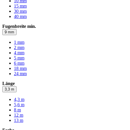
10 mm
15 mm
30 mm
40 mm
Fugenbreite min.
9 mm
1 mm
2 mm
4 mm
5 mm
6 mm
18 mm
24 mm
Länge
3,3 m
4,3 m
5,6 m
8 m
12 m
13 m