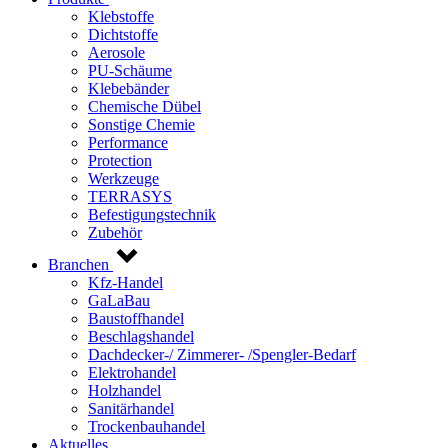
Klebstoffe
Dichtstoffe
Aerosole
PU-Schäume
Klebebänder
Chemische Dübel
Sonstige Chemie
Performance
Protection
Werkzeuge
TERRASYS
Befestigungstechnik
Zubehör
Branchen
Kfz-Handel
GaLaBau
Baustoffhandel
Beschlagshandel
Dachdecker-/ Zimmerer- /Spengler-Bedarf
Elektrohandel
Holzhandel
Sanitärhandel
Trockenbauhandel
Aktuelles