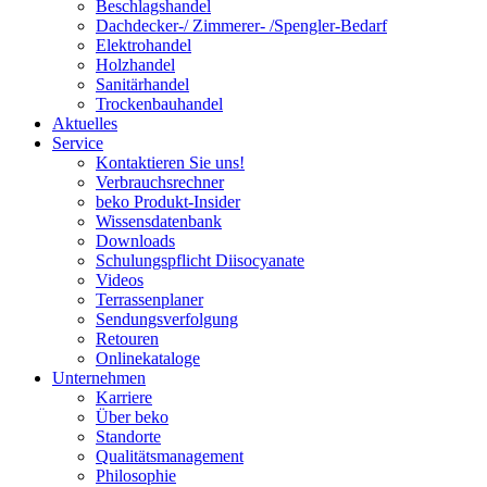
Beschlagshandel
Dachdecker-/ Zimmerer- /Spengler-Bedarf
Elektrohandel
Holzhandel
Sanitärhandel
Trockenbauhandel
Aktuelles
Service
Kontaktieren Sie uns!
Verbrauchsrechner
beko Produkt-Insider
Wissensdatenbank
Downloads
Schulungspflicht Diisocyanate
Videos
Terrassenplaner
Sendungsverfolgung
Retouren
Onlinekataloge
Unternehmen
Karriere
Über beko
Standorte
Qualitätsmanagement
Philosophie