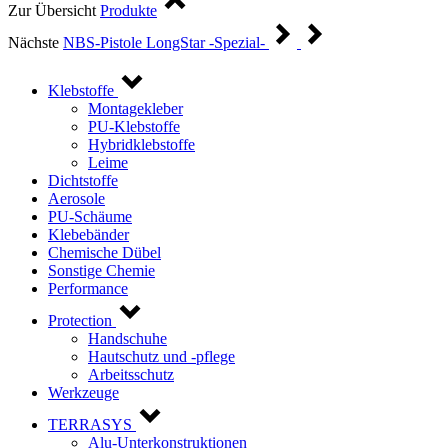
Zur Übersicht
Produkte
Nächste
NBS-Pistole LongStar -Spezial-
Klebstoffe
Montagekleber
PU-Klebstoffe
Hybridklebstoffe
Leime
Dichtstoffe
Aerosole
PU-Schäume
Klebebänder
Chemische Dübel
Sonstige Chemie
Performance
Protection
Handschuhe
Hautschutz und -pflege
Arbeitsschutz
Werkzeuge
TERRASYS
Alu-Unterkonstruktionen