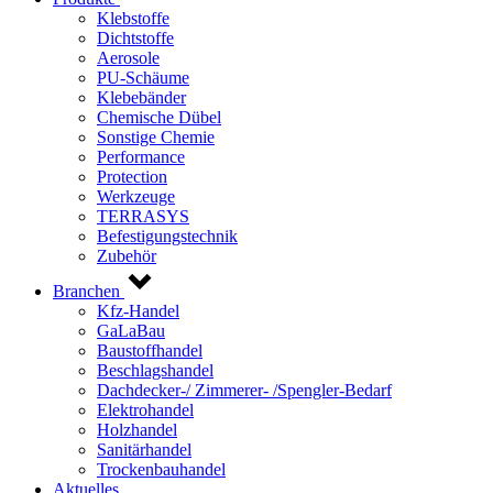
Klebstoffe
Dichtstoffe
Aerosole
PU-Schäume
Klebebänder
Chemische Dübel
Sonstige Chemie
Performance
Protection
Werkzeuge
TERRASYS
Befestigungstechnik
Zubehör
Branchen
Kfz-Handel
GaLaBau
Baustoffhandel
Beschlagshandel
Dachdecker-/ Zimmerer- /Spengler-Bedarf
Elektrohandel
Holzhandel
Sanitärhandel
Trockenbauhandel
Aktuelles