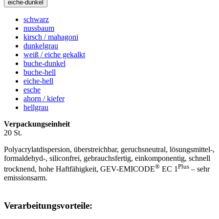
eiche-dunkel
schwarz
nussbaum
kirsch / mahagoni
dunkelgrau
weiß / eiche gekalkt
buche-dunkel
buche-hell
eiche-hell
esche
ahorn / kiefer
hellgrau
Verpackungseinheit
20 St.
Polyacrylatdispersion, überstreichbar, geruchsneutral, lösungsmittel-,
formaldehyd-, siliconfrei, gebrauchsfertig, einkomponentig, schnell
®
Plus
trocknend, hohe Haftfähigkeit, GEV-EMICODE
EC 1
– sehr
emissionsarm.
Verarbeitungsvorteile: