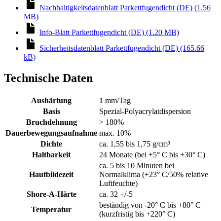
Nachhaltigkeitsdatenblatt Parkettfugendicht (DE) (1.56
MB)
Info-Blatt Parkettfugendicht (DE) (1.20 MB)
Sicherheitsdatenblatt Parkettfugendicht (DE) (165.66
kB)
Technische Daten
Aushärtung
1 mm/Tag
Basis
Spezial-Polyacrylatdispersion
Bruchdehnung
> 180%
Dauerbewegungsaufnahme
max. 10%
Dichte
ca. 1,55 bis 1,75 g/cm³
Haltbarkeit
24 Monate (bei +5° C bis +30° C)
ca. 5 bis 10 Minuten bei
Hautbildezeit
Normalklima (+23° C/50% relative
Luftfeuchte)
Shore-A-Härte
ca. 32 +/-5
beständig von -20° C bis +80° C
Temperatur
(kurzfristig bis +220° C)