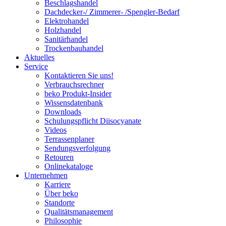
Beschlagshandel
Dachdecker-/ Zimmerer- /Spengler-Bedarf
Elektrohandel
Holzhandel
Sanitärhandel
Trockenbauhandel
Aktuelles
Service
Kontaktieren Sie uns!
Verbrauchsrechner
beko Produkt-Insider
Wissensdatenbank
Downloads
Schulungspflicht Diisocyanate
Videos
Terrassenplaner
Sendungsverfolgung
Retouren
Onlinekataloge
Unternehmen
Karriere
Über beko
Standorte
Qualitätsmanagement
Philosophie