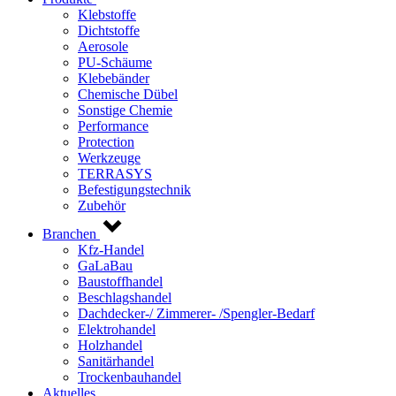
Klebstoffe
Dichtstoffe
Aerosole
PU-Schäume
Klebebänder
Chemische Dübel
Sonstige Chemie
Performance
Protection
Werkzeuge
TERRASYS
Befestigungstechnik
Zubehör
Branchen
Kfz-Handel
GaLaBau
Baustoffhandel
Beschlagshandel
Dachdecker-/ Zimmerer- /Spengler-Bedarf
Elektrohandel
Holzhandel
Sanitärhandel
Trockenbauhandel
Aktuelles