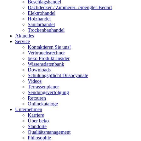
Beschlagshandel
Dachdecker-/ Zimmerer- /Spengler-Bedarf
Elektrohandel
Holzhandel
Sanitärhandel
Trockenbauhandel
Aktuelles
Service
Kontaktieren Sie uns!
Verbrauchsrechner
beko Produkt-Insider
Wissensdatenbank
Downloads
Schulungspflicht Diisocyanate
Videos
Terrassenplaner
Sendungsverfolgung
Retouren
Onlinekataloge
Unternehmen
Karriere
Über beko
Standorte
Qualitätsmanagement
Philosophie