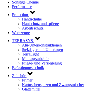
Sonstige Chemie
Performance
Protection
Handschuhe
Hautschutz und -pflege
Arbeitsschutz
Werkzeuge
TERRASYS
Alu-Unterkonstruktionen
Stelzlager und Unterlagen
TerraLight
Montagezubehör
Pflege- und Versiegelung
Befestigungstechnik
Zubehör
Primer
Kartuschenspitzen und Zwangsmischer
Glättemittel
Kontaktieren Sie uns!