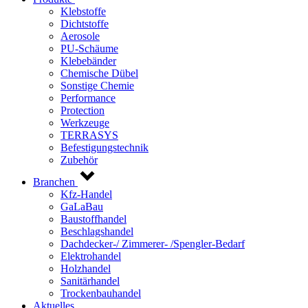
Klebstoffe
Dichtstoffe
Aerosole
PU-Schäume
Klebebänder
Chemische Dübel
Sonstige Chemie
Performance
Protection
Werkzeuge
TERRASYS
Befestigungstechnik
Zubehör
Branchen
Kfz-Handel
GaLaBau
Baustoffhandel
Beschlagshandel
Dachdecker-/ Zimmerer- /Spengler-Bedarf
Elektrohandel
Holzhandel
Sanitärhandel
Trockenbauhandel
Aktuelles