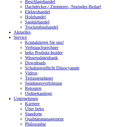
Beschlagshandel
Dachdecker-/ Zimmerer- /Spengler-Bedarf
Elektrohandel
Holzhandel
Sanitärhandel
Trockenbauhandel
Aktuelles
Service
Kontaktieren Sie uns!
Verbrauchsrechner
beko Produkt-Insider
Wissensdatenbank
Downloads
Schulungspflicht Diisocyanate
Videos
Terrassenplaner
Sendungsverfolgung
Retouren
Onlinekataloge
Unternehmen
Karriere
Über beko
Standorte
Qualitätsmanagement
Philosophie