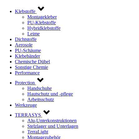
Klebstoffe
Montagekleber
PU-Klebstoffe
Hybridklebstoffe
Leime
Dichtstoffe
Aerosole
PU-Schäume
Klebebänder
Chemische Dübel
Sonstige Chemie
Performance
Protection
Handschuhe
Hautschutz und -pflege
Arbeitsschutz
Werkzeuge
TERRASYS
Alu-Unterkonstruktionen
Stelzlager und Unterlagen
TerraLight
Montagezubehör