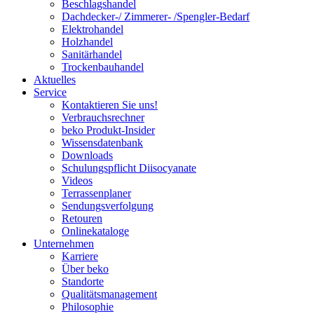
Beschlagshandel
Dachdecker-/ Zimmerer- /Spengler-Bedarf
Elektrohandel
Holzhandel
Sanitärhandel
Trockenbauhandel
Aktuelles
Service
Kontaktieren Sie uns!
Verbrauchsrechner
beko Produkt-Insider
Wissensdatenbank
Downloads
Schulungspflicht Diisocyanate
Videos
Terrassenplaner
Sendungsverfolgung
Retouren
Onlinekataloge
Unternehmen
Karriere
Über beko
Standorte
Qualitätsmanagement
Philosophie