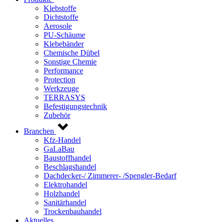
Klebstoffe
Dichtstoffe
Aerosole
PU-Schäume
Klebebänder
Chemische Dübel
Sonstige Chemie
Performance
Protection
Werkzeuge
TERRASYS
Befestigungstechnik
Zubehör
Branchen
Kfz-Handel
GaLaBau
Baustoffhandel
Beschlagshandel
Dachdecker-/ Zimmerer- /Spengler-Bedarf
Elektrohandel
Holzhandel
Sanitärhandel
Trockenbauhandel
Aktuelles