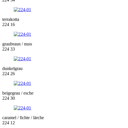
terrakotta
224 16
graubraun / nuss
224 33
dunkelgrau
224 26
beigegrau / esche
224 30
caramel / fichte / lärche
224 12