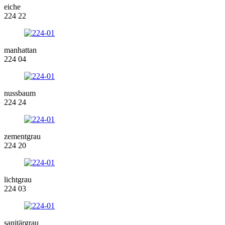
eiche
224 22
manhattan
224 04
nussbaum
224 24
zementgrau
224 20
lichtgrau
224 03
sanitärgrau