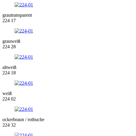
grautransparent
224 17
grauweiß
224 28
altweiß
224 18
weiß
224 02
ockerbraun / rotbuche
224 32