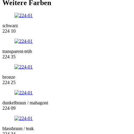
Weitere Farben
schwarz
224 10
transparent-trüb
224 35
bronze
224 25
dunkelbraun / mahagoni
224 09
blassbraun / teak
224 34