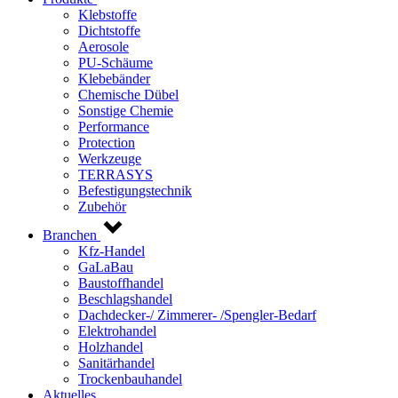
Klebstoffe
Dichtstoffe
Aerosole
PU-Schäume
Klebebänder
Chemische Dübel
Sonstige Chemie
Performance
Protection
Werkzeuge
TERRASYS
Befestigungstechnik
Zubehör
Branchen
Kfz-Handel
GaLaBau
Baustoffhandel
Beschlagshandel
Dachdecker-/ Zimmerer- /Spengler-Bedarf
Elektrohandel
Holzhandel
Sanitärhandel
Trockenbauhandel
Aktuelles