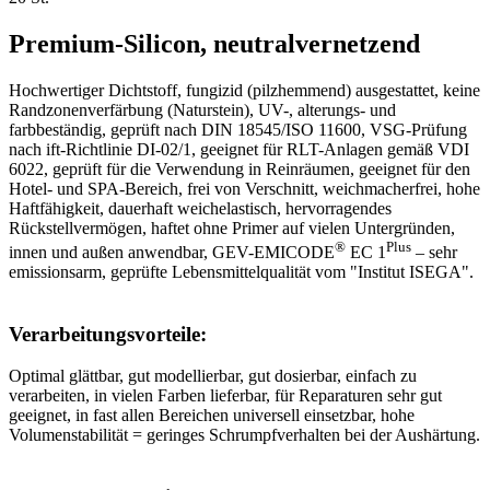
Premium-Silicon, neutralvernetzend
Hochwertiger Dichtstoff, fungizid (pilzhemmend) ausgestattet, keine
Randzonenverfärbung (Naturstein), UV-, alterungs- und
farbbeständig, geprüft nach DIN 18545/ISO 11600, VSG-Prüfung
nach ift-Richtlinie DI-02/1, geeignet für RLT-Anlagen gemäß VDI
6022, geprüft für die Verwendung in Reinräumen, geeignet für den
Hotel- und SPA-Bereich, frei von Verschnitt, weichmacherfrei, hohe
Haftfähigkeit, dauerhaft weichelastisch, hervorragendes
Rückstellvermögen, haftet ohne Primer auf vielen Untergründen,
®
Plus
innen und außen anwendbar, GEV-EMICODE
EC 1
– sehr
emissionsarm, geprüfte Lebensmittelqualität vom "Institut ISEGA".
Verarbeitungsvorteile:
Optimal glättbar, gut modellierbar, gut dosierbar, einfach zu
verarbeiten, in vielen Farben lieferbar, für Reparaturen sehr gut
geeignet, in fast allen Bereichen universell einsetzbar, hohe
Volumenstabilität = geringes Schrumpfverhalten bei der Aushärtung.