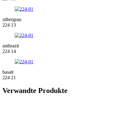
silbergrau
224 13
anthrazit
224 14
basalt
224 21
Verwandte Produkte