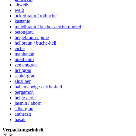
altweiß
weiß
ockerbraun / rotbuche
kastanie
mittelbraun / buche- / eiche-dunkel
betongrau
beigebraun / pinie
hellbraun / buche-hell
eiche
manhattan
nussbaum
zementgrau
lichtgrau
sanitärgrau
alusilber
bahamabeige / eiche-hell
pergamon
beige / erle
jasmin / ahorn
silbergrau
anthrazit
basalt
Verpackungseinheit
20 St.