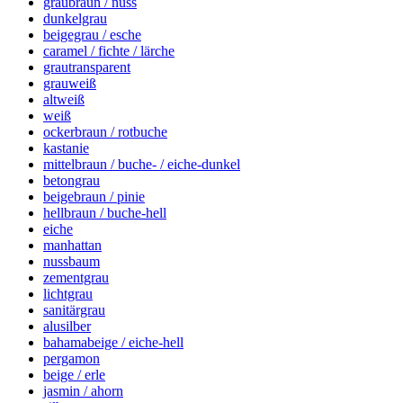
graubraun / nuss
dunkelgrau
beigegrau / esche
caramel / fichte / lärche
grautransparent
grauweiß
altweiß
weiß
ockerbraun / rotbuche
kastanie
mittelbraun / buche- / eiche-dunkel
betongrau
beigebraun / pinie
hellbraun / buche-hell
eiche
manhattan
nussbaum
zementgrau
lichtgrau
sanitärgrau
alusilber
bahamabeige / eiche-hell
pergamon
beige / erle
jasmin / ahorn