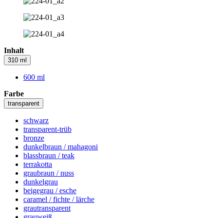
Inhalt
310 ml
600 ml
Farbe
transparent
schwarz
transparent-trüb
bronze
dunkelbraun / mahagoni
blassbraun / teak
terrakotta
graubraun / nuss
dunkelgrau
beigegrau / esche
caramel / fichte / lärche
grautransparent
grauweiß