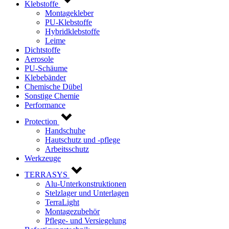
Klebstoffe
Montagekleber
PU-Klebstoffe
Hybridklebstoffe
Leime
Dichtstoffe
Aerosole
PU-Schäume
Klebebänder
Chemische Dübel
Sonstige Chemie
Performance
Protection
Handschuhe
Hautschutz und -pflege
Arbeitsschutz
Werkzeuge
TERRASYS
Alu-Unterkonstruktionen
Stelzlager und Unterlagen
TerraLight
Montagezubehör
Pflege- und Versiegelung