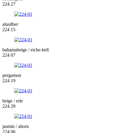
224 27
alusilber
224 15
bahamabeige / eiche-hell
224 07
pergamon
224 19
beige / erle
224 29
jasmin / ahorn
224 06