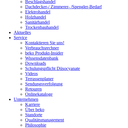
Beschlagshandel
Dachdecker-/ Zimmerer- /Spengler-Bedarf
Elektrohandel
Holzhandel
Sanitärhandel
Trockenbauhandel
Aktuelles
Service
Kontaktieren Sie uns!
Verbrauchsrechner
beko Produkt-Insider
Wissensdatenbank
Downloads
Schulungspflicht Diisocyanate
Videos
Terrassenplaner
Sendungsverfolgung
Retouren
Onlinekataloge
Unternehmen
Karriere
Über beko
Standorte
Qualitätsmanagement
Philosophie