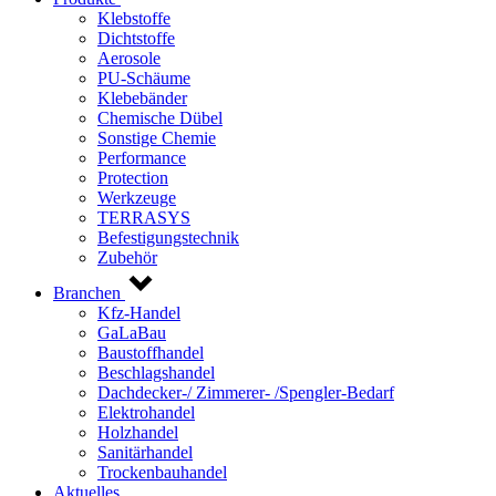
Klebstoffe
Dichtstoffe
Aerosole
PU-Schäume
Klebebänder
Chemische Dübel
Sonstige Chemie
Performance
Protection
Werkzeuge
TERRASYS
Befestigungstechnik
Zubehör
Branchen
Kfz-Handel
GaLaBau
Baustoffhandel
Beschlagshandel
Dachdecker-/ Zimmerer- /Spengler-Bedarf
Elektrohandel
Holzhandel
Sanitärhandel
Trockenbauhandel
Aktuelles