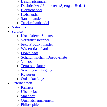
Beschlagshandel
Dachdecker-/ Zimmerer- /Spengler-Bedarf
Elektrohandel
Holzhandel
Sanitärhandel
Trockenbauhandel
Aktuelles
Service
Kontaktieren Sie uns!
Verbrauchsrechner
beko Produkt-Insider
Wissensdatenbank
Downloads
Schulungspflicht Diisocyanate
Videos
Terrassenplaner
Sendungsverfolgung
Retouren
Onlinekataloge
Unternehmen
Karriere
Über beko
Standorte
Qualitätsmanagement
Philosophie