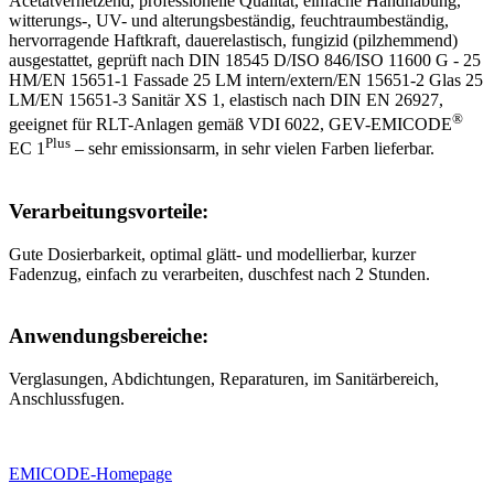
Acetatvernetzend, professionelle Qualität, einfache Handhabung,
witterungs-, UV- und alterungsbeständig, feuchtraumbeständig,
hervorragende Haftkraft, dauerelastisch, fungizid (pilzhemmend)
ausgestattet, geprüft nach DIN 18545 D/ISO 846/ISO 11600 G - 25
HM/EN 15651-1 Fassade 25 LM intern/extern/EN 15651-2 Glas 25
LM/EN 15651-3 Sanitär XS 1, elastisch nach DIN EN 26927,
®
geeignet für RLT-Anlagen gemäß VDI 6022, GEV-EMICODE
Plus
EC 1
– sehr emissionsarm, in sehr vielen Farben lieferbar.
Verarbeitungsvorteile:
Gute Dosierbarkeit, optimal glätt- und modellierbar, kurzer
Fadenzug, einfach zu verarbeiten, duschfest nach 2 Stunden.
Anwendungsbereiche:
Verglasungen, Abdichtungen, Reparaturen, im Sanitärbereich,
Anschlussfugen.
EMICODE-Homepage