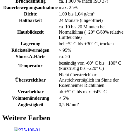
Bruchdehnung
ca. 1.000 % (nach ISO 37)
Dauerbewegungsaufnahme
max. 25%
Dichte
1,00 bis 1,04 g/cm³
Haltbarkeit
24 Monate (ungeöffnet)
ca. 10 bis 20 Minuten bei
Hautbildezeit
Normalklima (+20° C/60% relative
Luftfeuchte)
Lagerung
bei +5° C bis +30° C, trocken
Rückstellvermögen
> 95%
Shore-A-Härte
ca. 20
beständig von -60° C bis +180° C
Temperatur
(kurzfristig bis +220° C)
Nicht überstreichbar.
Überstreichbar
Anstrichverträglich im Sinne der
Rosenheimer Richtlinien
Verarbeitbar
ab +5° C bis max. +45° C
Volumenänderung
< 5%
Zugfestigkeit
0,5 N/mm²
Weitere Farben