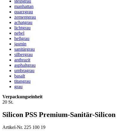
steingrau
manhattan
quarzgrau
zementgrau
achatgrau
lichtgrau
nebel
hellgrau
jasmin
sanitärgrau
silbergrau
anthrazit
asphaltgrau
umbragrau
basalt
titangrau
grau
Verpackungseinheit
20 St.
Silicon PSS Premium-Sanitär-Silicon
Artikel-Nr. 225 100 19