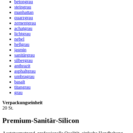
betongrau
steingrau
manhattan
quarzgrau
zementgrau
achatgrau
lichtgrau
nebel
hellgrau
jasmin
sanitärgrau
silbergrau
anthrazit
asphaltgrau
umbragrau
basalt
titangrau
grau
Verpackungseinheit
20 St.
Premium-Sanitär-Silicon