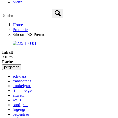
Mehr
Home
Produkte
Silicon PSS Premium
Inhalt
310 ml
Farbe
pergamon
schwarz
transparent
dunkelgrau
strandbeige
altweiß
weiß
sandgrau
fugengrau
betongrau