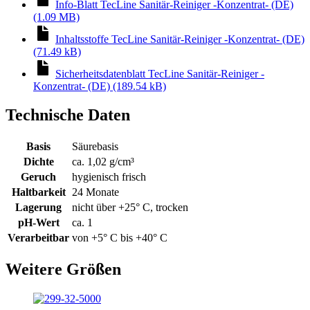
Info-Blatt TecLine Sanitär-Reiniger -Konzentrat- (DE)
(1.09 MB)
Inhaltsstoffe TecLine Sanitär-Reiniger -Konzentrat- (DE)
(71.49 kB)
Sicherheitsdatenblatt TecLine Sanitär-Reiniger -
Konzentrat- (DE) (189.54 kB)
Technische Daten
Basis
Säurebasis
Dichte
ca. 1,02 g/cm³
Geruch
hygienisch frisch
Haltbarkeit
24 Monate
Lagerung
nicht über +25° C, trocken
pH-Wert
ca. 1
Verarbeitbar
von +5° C bis +40° C
Weitere Größen