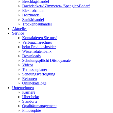
Beschlagshandel
Dachdecker-/ Zimmerer- /Spengler-Bedarf
Elektrohandel
Holzhandel
Sanitärhandel
Trockenbauhandel
Aktuelles
Service
Kontaktieren Sie uns!
Verbrauchsrechner
beko Produkt-Insider
Wissensdatenbank
Downloads
Schulungspflicht Diisocyanate
Videos
Terrassenplaner
Sendungsverfolgung
Retouren
Onlinekataloge
Unternehmen
Karriere
Über beko
Standorte
Qualitätsmanagement
Philosophie