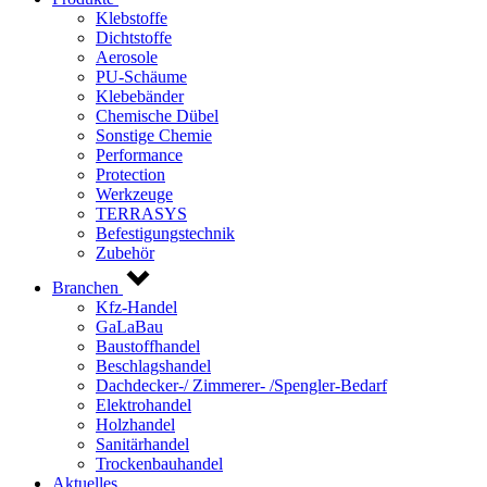
Klebstoffe
Dichtstoffe
Aerosole
PU-Schäume
Klebebänder
Chemische Dübel
Sonstige Chemie
Performance
Protection
Werkzeuge
TERRASYS
Befestigungstechnik
Zubehör
Branchen
Kfz-Handel
GaLaBau
Baustoffhandel
Beschlagshandel
Dachdecker-/ Zimmerer- /Spengler-Bedarf
Elektrohandel
Holzhandel
Sanitärhandel
Trockenbauhandel
Aktuelles