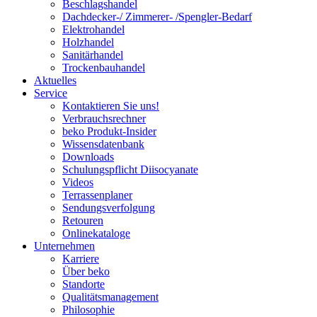
Beschlagshandel
Dachdecker-/ Zimmerer- /Spengler-Bedarf
Elektrohandel
Holzhandel
Sanitärhandel
Trockenbauhandel
Aktuelles
Service
Kontaktieren Sie uns!
Verbrauchsrechner
beko Produkt-Insider
Wissensdatenbank
Downloads
Schulungspflicht Diisocyanate
Videos
Terrassenplaner
Sendungsverfolgung
Retouren
Onlinekataloge
Unternehmen
Karriere
Über beko
Standorte
Qualitätsmanagement
Philosophie