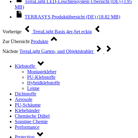
TerraLight LED-Leuchtensystem Übersicht (DE) (3.95
MB)
TERRASYS Produktübersicht (DE) (18.82 MB)
Vorherige
TerraLight Basis 4er-Set eckig
Zur Übersicht
Produkte
Nächste
TerraLight Garten- und Objektstrahler
Klebstoffe
Montagekleber
PU-Klebstoffe
Hybridklebstoffe
Leime
Dichtstoffe
Aerosole
PU-Schäume
Klebebänder
Chemische Dübel
Sonstige Chemie
Performance
Protection