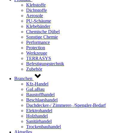
Klebstoffe
Dichtstoffe
Aerosole
PU-Schäume
Klebebänder
Chemische Dübel
Sonstige Chemie
Performance
Protection
Werkzeuge
TERRASYS
Befestigungstechnik
Zubehör
Branchen
Kfz-Handel
GaLaBau
Baustoffhandel
Beschlagshandel
Dachdecker-/ Zimmerer- /Spengler-Bedarf
Elektrohandel
Holzhandel
Sanitärhandel
Trockenbauhandel
Aktuelles