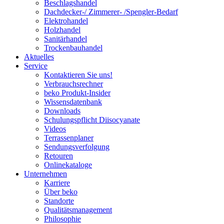
Beschlagshandel
Dachdecker-/ Zimmerer- /Spengler-Bedarf
Elektrohandel
Holzhandel
Sanitärhandel
Trockenbauhandel
Aktuelles
Service
Kontaktieren Sie uns!
Verbrauchsrechner
beko Produkt-Insider
Wissensdatenbank
Downloads
Schulungspflicht Diisocyanate
Videos
Terrassenplaner
Sendungsverfolgung
Retouren
Onlinekataloge
Unternehmen
Karriere
Über beko
Standorte
Qualitätsmanagement
Philosophie