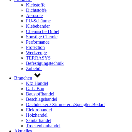
Klebstoffe
Dichtstoffe
Aerosole
PU-Schäume
Klebebänder
Chemische Dübel
Sonstige Chemie
Performance
Protection
Werkzeuge
TERRASYS
Befestigungstechnik
Zubehör
Branchen
Kfz-Handel
GaLaBau
Baustoffhandel
Beschlagshandel
Dachdecker-/ Zimmerer- /Spengler-Bedarf
Elektrohandel
Holzhandel
Sanitärhandel
Trockenbauhandel
Aktuelles