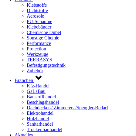
Klebstoffe
Dichtstoffe
Aerosole
PU-Schäume
Klebebänder
Chemische Dübel
Sonstige Chemie
Performance
Protection
Werkzeuge
TERRASYS
Befestigungstechnik
Zubehör
Branchen
Kfz-Handel
GaLaBau
Baustoffhandel
Beschlagshandel
Dachdecker-/ Zimmerer- /Spengler-Bedarf
Elektrohandel
Holzhandel
Sanitärhandel
Trockenbauhandel
Aktuelles