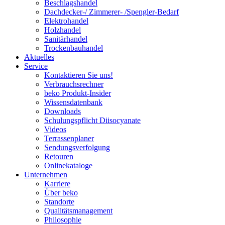
Beschlagshandel
Dachdecker-/ Zimmerer- /Spengler-Bedarf
Elektrohandel
Holzhandel
Sanitärhandel
Trockenbauhandel
Aktuelles
Service
Kontaktieren Sie uns!
Verbrauchsrechner
beko Produkt-Insider
Wissensdatenbank
Downloads
Schulungspflicht Diisocyanate
Videos
Terrassenplaner
Sendungsverfolgung
Retouren
Onlinekataloge
Unternehmen
Karriere
Über beko
Standorte
Qualitätsmanagement
Philosophie