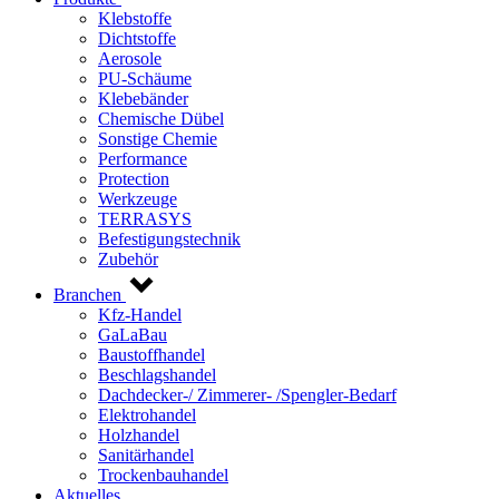
Klebstoffe
Dichtstoffe
Aerosole
PU-Schäume
Klebebänder
Chemische Dübel
Sonstige Chemie
Performance
Protection
Werkzeuge
TERRASYS
Befestigungstechnik
Zubehör
Branchen
Kfz-Handel
GaLaBau
Baustoffhandel
Beschlagshandel
Dachdecker-/ Zimmerer- /Spengler-Bedarf
Elektrohandel
Holzhandel
Sanitärhandel
Trockenbauhandel
Aktuelles