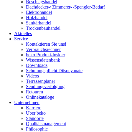
Beschlagshandel
Dachdecker-/ Zimmerer- /Spengler-Bedarf
Elektrohandel
Holzhandel
Sanitärhandel
Trockenbauhandel
Aktuelles
Service
Kontaktieren Sie uns!
Verbrauchsrechner
beko Produkt-Insider
Wissensdatenbank
Downloads
Schulungspflicht Diisocyanate
Videos
Terrassenplaner
Sendungsverfolgung
Retouren
Onlinekataloge
Unternehmen
Karriere
Über beko
Standorte
Qualitätsmanagement
Philosophie