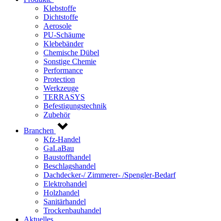
Klebstoffe
Dichtstoffe
Aerosole
PU-Schäume
Klebebänder
Chemische Dübel
Sonstige Chemie
Performance
Protection
Werkzeuge
TERRASYS
Befestigungstechnik
Zubehör
Branchen
Kfz-Handel
GaLaBau
Baustoffhandel
Beschlagshandel
Dachdecker-/ Zimmerer- /Spengler-Bedarf
Elektrohandel
Holzhandel
Sanitärhandel
Trockenbauhandel
Aktuelles