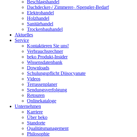
Beschlagshandel
Dachdecker-/ Zimmerer- /Spengler-Bedarf
Elektrohandel
Holzhandel
Sanitärhandel
Trockenbauhandel
Aktuelles
Service
Kontaktieren Sie uns!
Verbrauchsrechner
beko Produkt-Insider
Wissensdatenbank
Downloads
Schulungspflicht Diisocyanate
Videos
Terrassenplaner
Sendungsverfolgung
Retouren
Onlinekataloge
Unternehmen
Karriere
Über beko
Standorte
Qualitätsmanagement
Philosophie