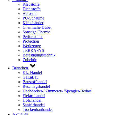
Klebstoffe
Dichtstoffe
Aerosole
PU-Schäume
Klebebänder
Chemische Dübel
Sonstige Chemie
Performance
Protection
Werkzeuge
TERRASYS
Befestigungstechnik
Zubehör
Branchen
Kfz-Handel
GaLaBau
Baustoffhandel
Beschlagshandel
Dachdecker-/ Zimmerer- /Spengler-Bedarf
Elektrohandel
Holzhandel
Sanitärhandel
Trockenbauhandel
Aktuelles