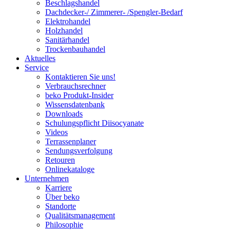
Beschlagshandel
Dachdecker-/ Zimmerer- /Spengler-Bedarf
Elektrohandel
Holzhandel
Sanitärhandel
Trockenbauhandel
Aktuelles
Service
Kontaktieren Sie uns!
Verbrauchsrechner
beko Produkt-Insider
Wissensdatenbank
Downloads
Schulungspflicht Diisocyanate
Videos
Terrassenplaner
Sendungsverfolgung
Retouren
Onlinekataloge
Unternehmen
Karriere
Über beko
Standorte
Qualitätsmanagement
Philosophie