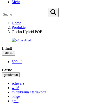
Mehr
Home
Produkte
Gecko Hybrid POP
Inhalt
310 ml
600 ml
Farbe
graubraun
schwarz
weiß
mittelbraun / terrakotta
beige
grau