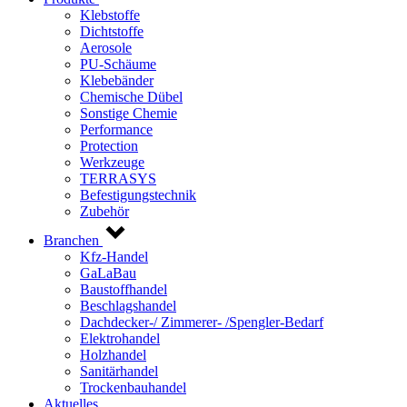
Klebstoffe
Dichtstoffe
Aerosole
PU-Schäume
Klebebänder
Chemische Dübel
Sonstige Chemie
Performance
Protection
Werkzeuge
TERRASYS
Befestigungstechnik
Zubehör
Branchen
Kfz-Handel
GaLaBau
Baustoffhandel
Beschlagshandel
Dachdecker-/ Zimmerer- /Spengler-Bedarf
Elektrohandel
Holzhandel
Sanitärhandel
Trockenbauhandel
Aktuelles