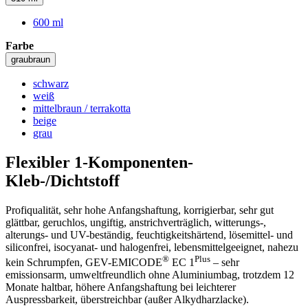
600 ml
Farbe
graubraun
schwarz
weiß
mittelbraun / terrakotta
beige
grau
Flexibler 1-Komponenten-
Kleb-/Dichtstoff
Profiqualität, sehr hohe Anfangshaftung, korrigierbar, sehr gut
glättbar, geruchlos, ungiftig, anstrichverträglich, witterungs-,
alterungs- und UV-beständig, feuchtigkeitshärtend, lösemittel- und
siliconfrei, isocyanat- und halogenfrei, lebensmittelgeeignet, nahezu
®
Plus
kein Schrumpfen, GEV-EMICODE
EC 1
– sehr
emissionsarm, umweltfreundlich ohne Aluminiumbag, trotzdem 12
Monate haltbar, höhere Anfangshaftung bei leichterer
Auspressbarkeit, überstreichbar (außer Alkydharzlacke).