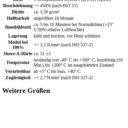
Bruchdehnung
>= 450% (nach ISO 37)
Dichte
ca. 1,50 g/cm³
Haltbarkeit
ungeöffnet 18 Monate
ca. 5 bis 10 Minuten bei Normalklima (+23°
Hautbildezeit
C/50% relative Luftfeuchte)
Lagerung
kühl und trocken, vor Hitze schützen
Modul bei
>= 1,3 N/mm² (nach ISO 527-2)
100%
Shore-A-Härte
ca. 51 ±3
beständig von -40° C bis +100° C, kurzfristig (10
Temperatur
Min.) bis +200° C im ausgehärteten Zustand
Verarbeitbar
ab +5° C bis max. +40° C
Zugfestigkeit
>= 2,7 N/mm² (nach ISO 527-2)
Weitere Größen