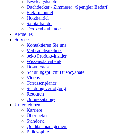
Beschlagshandel
Dachdecker-/ Zimmerer- /Spengler-Bedarf
Elektrohandel
Holzhandel
Sanitärhandel
Trockenbauhandel
Aktuelles
Service
Kontaktieren Sie uns!
Verbrauchsrechner
beko Produkt-Insider
Wissensdatenbank
Downloads
Schulungspflicht Diisocyanate
Videos
Terrassenplaner
Sendungsverfolgung
Retouren
Onlinekataloge
Unternehmen
Karriere
Über beko
Standorte
Qualitätsmanagement
Philosophie