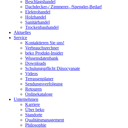
Beschlagshandel
Dachdecker-/ Zimmerer- /Spengler-Bedarf
Elektrohandel
Holzhandel
Sanitärhandel
Trockenbauhandel
Aktuelles
Service
Kontaktieren Sie uns!
Verbrauchsrechner
beko Produkt-Insider
Wissensdatenbank
Downloads
Schulungspflicht Diisocyanate
Videos
Terrassenplaner
Sendungsverfolgung
Retouren
Onlinekataloge
Unternehmen
Karriere
Über beko
Standorte
Qualitätsmanagement
Philosophie