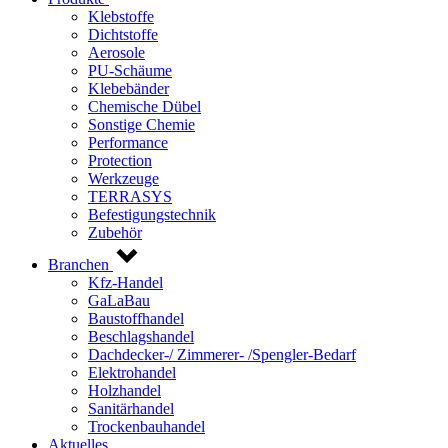
Klebstoffe
Dichtstoffe
Aerosole
PU-Schäume
Klebebänder
Chemische Dübel
Sonstige Chemie
Performance
Protection
Werkzeuge
TERRASYS
Befestigungstechnik
Zubehör
Branchen
Kfz-Handel
GaLaBau
Baustoffhandel
Beschlagshandel
Dachdecker-/ Zimmerer- /Spengler-Bedarf
Elektrohandel
Holzhandel
Sanitärhandel
Trockenbauhandel
Aktuelles