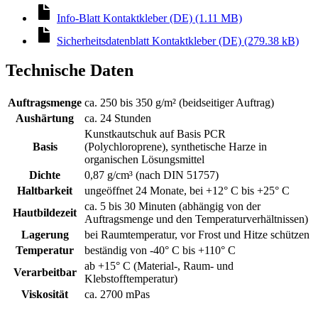
Info-Blatt Kontaktkleber (DE) (1.11 MB)
Sicherheitsdatenblatt Kontaktkleber (DE) (279.38 kB)
Technische Daten
Auftragsmenge
ca. 250 bis 350 g/m² (beidseitiger Auftrag)
Aushärtung
ca. 24 Stunden
Kunstkautschuk auf Basis PCR
Basis
(Polychloroprene), synthetische Harze in
organischen Lösungsmittel
Dichte
0,87 g/cm³ (nach DIN 51757)
Haltbarkeit
ungeöffnet 24 Monate, bei +12° C bis +25° C
ca. 5 bis 30 Minuten (abhängig von der
Hautbildezeit
Auftragsmenge und den Temperaturverhältnissen)
Lagerung
bei Raumtemperatur, vor Frost und Hitze schützen
Temperatur
beständig von -40° C bis +110° C
ab +15° C (Material-, Raum- und
Verarbeitbar
Klebstofftemperatur)
Viskosität
ca. 2700 mPas