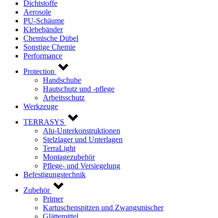
Dichtstoffe
Aerosole
PU-Schäume
Klebebänder
Chemische Dübel
Sonstige Chemie
Performance
Protection
Handschuhe
Hautschutz und -pflege
Arbeitsschutz
Werkzeuge
TERRASYS
Alu-Unterkonstruktionen
Stelzlager und Unterlagen
TerraLight
Montagezubehör
Pflege- und Versiegelung
Befestigungstechnik
Zubehör
Primer
Kartuschenspitzen und Zwangsmischer
Glättemittel