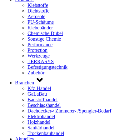
Klebstoffe
Dichtstoffe
Aerosole
PU-Schäume
Klebebänder
Chemische Dübel
Sonstige Chemie
Performance
Protection
Werkzeuge
TERRASYS
Befestigungstechnik
Zubehör
Branchen
Kfz-Handel
GaLaBau
Baustoffhandel
Beschlagshandel
Dachdecker-/ Zimmerer- /Spengler-Bedarf
Elektrohandel
Holzhandel
Sanitärhandel
Trockenbauhandel
Aktuelles