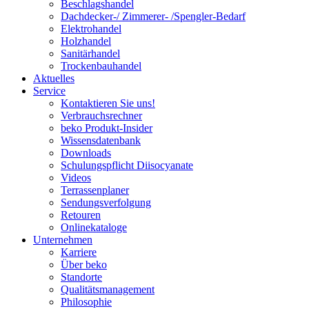
Beschlagshandel
Dachdecker-/ Zimmerer- /Spengler-Bedarf
Elektrohandel
Holzhandel
Sanitärhandel
Trockenbauhandel
Aktuelles
Service
Kontaktieren Sie uns!
Verbrauchsrechner
beko Produkt-Insider
Wissensdatenbank
Downloads
Schulungspflicht Diisocyanate
Videos
Terrassenplaner
Sendungsverfolgung
Retouren
Onlinekataloge
Unternehmen
Karriere
Über beko
Standorte
Qualitätsmanagement
Philosophie