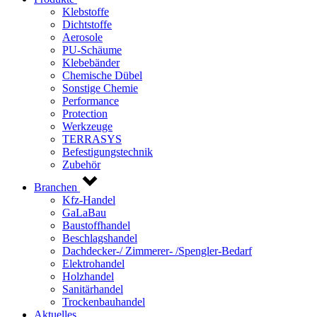
Klebstoffe
Dichtstoffe
Aerosole
PU-Schäume
Klebebänder
Chemische Dübel
Sonstige Chemie
Performance
Protection
Werkzeuge
TERRASYS
Befestigungstechnik
Zubehör
Branchen
Kfz-Handel
GaLaBau
Baustoffhandel
Beschlagshandel
Dachdecker-/ Zimmerer- /Spengler-Bedarf
Elektrohandel
Holzhandel
Sanitärhandel
Trockenbauhandel
Aktuelles