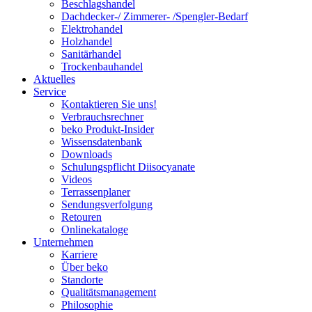
Beschlagshandel
Dachdecker-/ Zimmerer- /Spengler-Bedarf
Elektrohandel
Holzhandel
Sanitärhandel
Trockenbauhandel
Aktuelles
Service
Kontaktieren Sie uns!
Verbrauchsrechner
beko Produkt-Insider
Wissensdatenbank
Downloads
Schulungspflicht Diisocyanate
Videos
Terrassenplaner
Sendungsverfolgung
Retouren
Onlinekataloge
Unternehmen
Karriere
Über beko
Standorte
Qualitätsmanagement
Philosophie