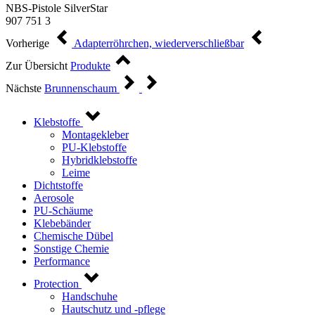
NBS-Pistole SilverStar
907 751 3
Vorherige
Adapterröhrchen, wiederverschließbar
Zur Übersicht
Produkte
Nächste
Brunnenschaum
Klebstoffe
Montagekleber
PU-Klebstoffe
Hybridklebstoffe
Leime
Dichtstoffe
Aerosole
PU-Schäume
Klebebänder
Chemische Dübel
Sonstige Chemie
Performance
Protection
Handschuhe
Hautschutz und -pflege