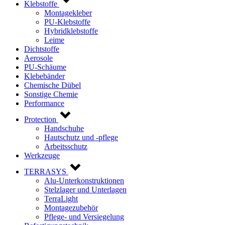
Klebstoffe
Montagekleber
PU-Klebstoffe
Hybridklebstoffe
Leime
Dichtstoffe
Aerosole
PU-Schäume
Klebebänder
Chemische Dübel
Sonstige Chemie
Performance
Protection
Handschuhe
Hautschutz und -pflege
Arbeitsschutz
Werkzeuge
TERRASYS
Alu-Unterkonstruktionen
Stelzlager und Unterlagen
TerraLight
Montagezubehör
Pflege- und Versiegelung