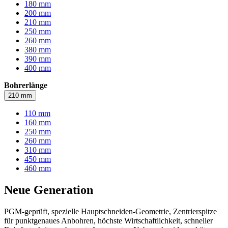
180 mm
200 mm
210 mm
250 mm
260 mm
380 mm
390 mm
400 mm
Bohrerlänge
210 mm
110 mm
160 mm
250 mm
260 mm
310 mm
450 mm
460 mm
Neue Generation
PGM-geprüft, spezielle Hauptschneiden-Geometrie, Zentrierspitze
für punktgenaues Anbohren, höchste Wirtschaftlichkeit, schneller