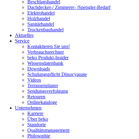
Beschlagshandel
Dachdecker-/ Zimmerer- /Spengler-Bedarf
Elektrohandel
Holzhandel
Sanitärhandel
Trockenbauhandel
Aktuelles
Service
Kontaktieren Sie uns!
Verbrauchsrechner
beko Produkt-Insider
Wissensdatenbank
Downloads
Schulungspflicht Diisocyanate
Videos
Terrassenplaner
Sendungsverfolgung
Retouren
Onlinekataloge
Unternehmen
Karriere
Über beko
Standorte
Qualitätsmanagement
Philosophie