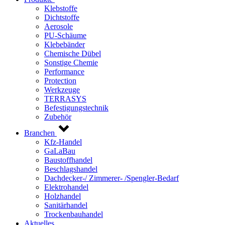
Klebstoffe
Dichtstoffe
Aerosole
PU-Schäume
Klebebänder
Chemische Dübel
Sonstige Chemie
Performance
Protection
Werkzeuge
TERRASYS
Befestigungstechnik
Zubehör
Branchen
Kfz-Handel
GaLaBau
Baustoffhandel
Beschlagshandel
Dachdecker-/ Zimmerer- /Spengler-Bedarf
Elektrohandel
Holzhandel
Sanitärhandel
Trockenbauhandel
Aktuelles