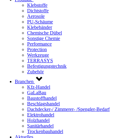
Klebstoffe
Dichtstoffe
Aerosole
PU-Schäume
Klebebänder
Chemische Dübel
Sonstige Chemie
Performance
Protection
Werkzeuge
TERRASYS
Befestigungstechnik
Zubehör
Branchen
Kfz-Handel
GaLaBau
Baustoffhandel
Beschlagshandel
Dachdecker-/ Zimmerer- /Spengler-Bedarf
Elektrohandel
Holzhandel
Sanitärhandel
Trockenbauhandel
Aktuelles