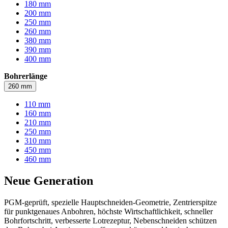
180 mm
200 mm
250 mm
260 mm
380 mm
390 mm
400 mm
Bohrerlänge
260 mm
110 mm
160 mm
210 mm
250 mm
310 mm
450 mm
460 mm
Neue Generation
PGM-geprüft, spezielle Hauptschneiden-Geometrie, Zentrierspitze
für punktgenaues Anbohren, höchste Wirtschaftlichkeit, schneller
Bohrfortschritt, verbesserte Lotrezeptur, Nebenschneiden schützen