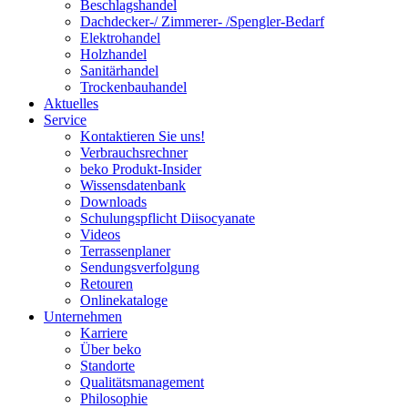
Beschlagshandel
Dachdecker-/ Zimmerer- /Spengler-Bedarf
Elektrohandel
Holzhandel
Sanitärhandel
Trockenbauhandel
Aktuelles
Service
Kontaktieren Sie uns!
Verbrauchsrechner
beko Produkt-Insider
Wissensdatenbank
Downloads
Schulungspflicht Diisocyanate
Videos
Terrassenplaner
Sendungsverfolgung
Retouren
Onlinekataloge
Unternehmen
Karriere
Über beko
Standorte
Qualitätsmanagement
Philosophie