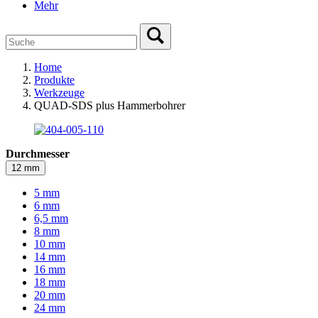
Mehr
Home
Produkte
Werkzeuge
QUAD-SDS plus Hammerbohrer
Durchmesser
12 mm
5 mm
6 mm
6,5 mm
8 mm
10 mm
14 mm
16 mm
18 mm
20 mm
24 mm