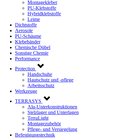
Montagekleber
PU-Klebstoffe
Hybridklebstoffe
Leime
Dichtstoffe
Aerosole
PU-Schäume
Klebebänder
Chemische Dübel
Sonstige Chemie
Performance
Protection
Handschuhe
Hautschutz und -pflege
Arbeitsschutz
Werkzeuge
TERRASYS
Alu-Unterkonstruktionen
Stelzlager und Unterlagen
TerraLight
Montagezubehör
Pflege- und Versiegelung
Befestigungstechnik